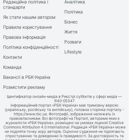
Редакційна політика і
Аналітика
стандарти
Політика
Як стати нашим автором
Бізнес
Правила користування
Життя
Правова інформація
Розваги
Політика конфіденційності
Lifestyle
Контакти
Команда
Вакансії в РБК-Україна
Розмістити рекламу
Ідентифікатор онлайн-медіа в Реєстрі суб’єктів у сфері медіа —
R40-05347
Інформаційний портал «РБК-Україна» має тримовну версію
(українську, російську та англійську), головна сторінка порталу -
https://www.rbc.ua
. Фотографії, зображення належать їх
правовласникам. Всі фотографії на Порталі, авторами яких є
журналісти «РБК-Україна», розміщені на умовах ліцензії Creative
Commons Attribution 4.0 International. Редакція «РБК-Україна» може
не поділяти точку зору авторів. Оціночні судження не підлягають
спростуванню та доведенню їх правдивості. За достовірність та