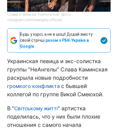
Слава и Вика из "НеАнгелов" (фото:
instagram.com/neangely.official)
Будь у курсі, а не в шоці! Додай змісту
своїй стрічці
разом з РБК-Україна в
Google
Украинская певица и экс-солистка
группы "НеАнгелы" Слава Каминская
раскрыла новые подробности
громкого конфликта
с бывшей
коллегой по группе Викой Смеюхой.
В "
Світському житті
" артистка
поделилась, что у них были плохие
отношения с самого начала