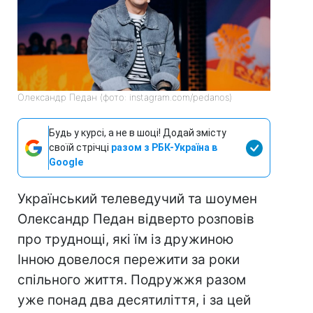
Олександр Педан (фото: instagram.com/pedanos)
Будь у курсі, а не в шоці! Додай змісту
своїй стрічці
разом з РБК-Україна в
Google
Український телеведучий та шоумен
Олександр Педан відверто розповів
про труднощі, які їм із дружиною
Інною довелося пережити за роки
спільного життя. Подружжя разом
уже понад два десятиліття, і за цей