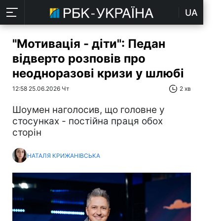
UA
"Мотивація - діти": Педан
відверто розповів про
неодноразові кризи у шлюбі
12:58 25.06.2026 Чт
2 хв
Шоумен наголосив, що головне у
стосунках - постійна праця обох
сторін
НАТАЛЯ КРИЖАНІВСЬКА