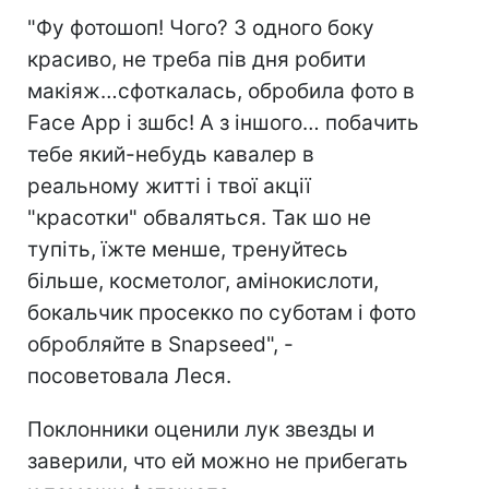
"Фу фотошоп! Чого? З одного боку
красиво, не треба пів дня робити
макіяж…сфоткалась, обробила фото в
Face App і зшбс! А з іншого… побачить
тебе який-небудь кавалер в
реальному житті і твої акції
"красотки" обваляться. Так шо не
тупіть, їжте менше, тренуйтесь
більше, косметолог, амінокислоти,
бокальчик просекко по суботам і фото
обробляйте в Snapseed", -
посоветовала Леся.
Поклонники оценили лук звезды и
заверили, что ей можно не прибегать