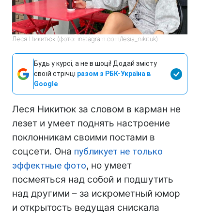
Леся Никитюк (фото: instagram.com/lesia_nikituk)
Будь у курсі, а не в шоці! Додай змісту
своїй стрічці
разом з РБК-Україна в
Google
Леся Никитюк за словом в карман не
лезет и умеет поднять настроение
поклонникам своими постами в
соцсети. Она
публикует не только
эффектные фото
, но умеет
посмеяться над собой и подшутить
над другими – за искрометный юмор
и открытость ведущая снискала