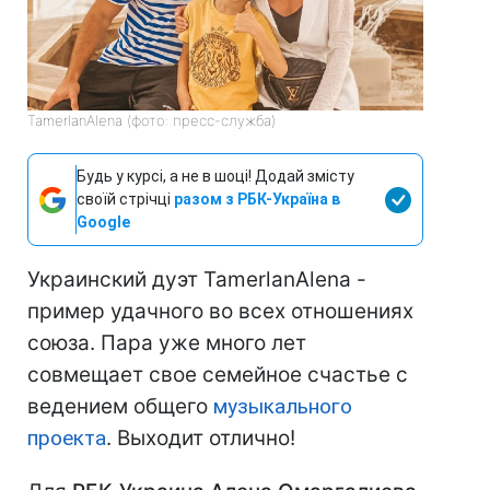
TamerlanAlena (фото: пресс-служба)
Будь у курсі, а не в шоці! Додай змісту
своїй стрічці
разом з РБК-Україна в
Google
Украинский дуэт TamerlanAlena -
пример удачного во всех отношениях
союза. Пара уже много лет
совмещает свое семейное счастье с
ведением общего
музыкального
проекта
. Выходит отлично!