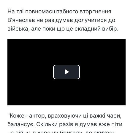
На тлі повномасштабного вторгнення
В'ячеслав не раз думав долучитися до
війська, але поки що це складний вибір.
Play
Video
"Кожен актор, враховуючи ці важкі часи,
балансує. Скільки разів я думав вже піти
на війну, в хорошу бригаду, до якихось