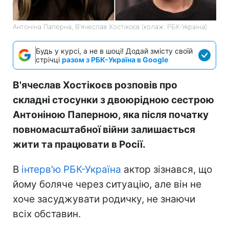
Антоніна Паперна, В'ячеслав Хостікоєв (колаж: РБК-Україна)
Будь у курсі, а не в шоці! Додай змісту своїй
стрічці
разом з РБК-Україна в Google
В'ячеслав Хостікоєв розповів про
складні стосунки з двоюрідною сестрою
Антоніною Паперною, яка після початку
повномасштабної війни залишається
жити та працювати в Росії.
В
інтерв'ю РБК-Україна
актор зізнався, що
йому боляче через ситуацію, але він не
хоче засуджувати родичку, не знаючи
всіх обставин.