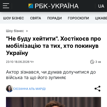
UA
ШОУ БІЗНЕС
СВЯТА
ПОРАДИ
ГОРОСКОПИ
ЦІКАВ
Шоу бізнес
»
"Не буду хейтити". Хостікоєв про
мобілізацію та тих, хто покинув
Україну
23:10 18.06.2026 Чт
3 хв
Актор зізнався, чи думав долучитися до
війська та що його зупиняє
СЮЗАННА АЛЬ МАРІДІ