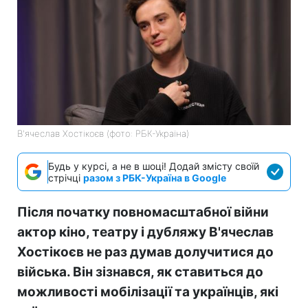
В'ячеслав Хостікоєв (фото: РБК-Україна)
Будь у курсі, а не в шоці! Додай змісту своїй
стрічці
разом з РБК-Україна в Google
Після початку повномасштабної війни
актор кіно, театру і дубляжу В'ячеслав
Хостікоєв не раз думав долучитися до
війська. Він зізнався, як ставиться до
можливості мобілізації та українців, які