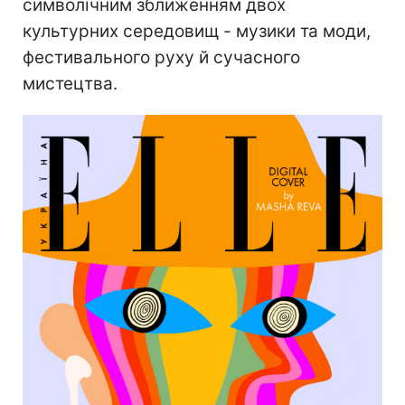
символічним зближенням двох
культурних середовищ - музики та моди,
фестивального руху й сучасного
мистецтва.