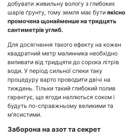
добувати живильну вологу з глибоких
шарів ґрунту, тому земля має бути
якісно
промочена щонайменше на тридцять
сантиметрів углиб.
Для досягнення такого ефекту на кожен
квадратний метр малинника необхідно
виливати від тридцяти до сорока літрів
води. У період сильної спеки таку
процедуру варто проводити двічі на
тиждень. Тільки такий глибокий полив
гарантує, що ягоди наллються соком і
будуть по-справжньому великими та
м'ясистими.
Заборона на азот та секрет