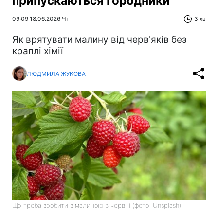
припускаються городники
09:09 18.06.2026 Чт
3 хв
Як врятувати малину від черв'яків без
краплі хімії
ЛЮДМИЛА ЖУКОВА
Що треба зробити з малиною в червні (фото: Unsplash)