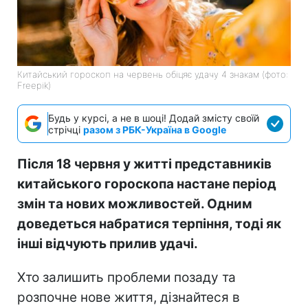
Китайський гороскоп на червень обіцяє удачу 4 знакам (фото:
Freepik)
Будь у курсі, а не в шоці! Додай змісту своїй
стрічці
разом з РБК-Україна в Google
Після 18 червня у житті представників
китайського гороскопа настане період
змін та нових можливостей. Одним
доведеться набратися терпіння, тоді як
інші відчують прилив удачі.
Хто залишить проблеми позаду та
розпочне нове життя, дізнайтеся в