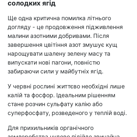
солодких ягід
Ще одна критична помилка літнього
догляду - це продовження підживлення
малини азотними добривами. Після
завершення цвітіння азот змушує кущ
нарощувати шалену зелену масу та
випускати нові пагони, повністю
забираючи сили у майбутніх ягід.
У червні рослині життєво необхідні лише
калій та фосфор. Ідеальним рішенням
стане розчин сульфату калію або
суперфосфату, розведеного у теплій воді.
Для прихильників органічного
землеробства чудово підійде звичайна