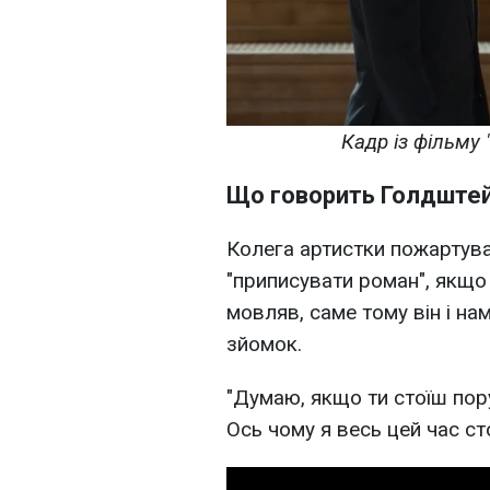
Кадр із фільму
Що говорить Голдште
Колега артистки пожартува
"приписувати роман", якщо 
мовляв, саме тому він і на
зйомок.
"Думаю, якщо ти стоїш пору
Ось чому я весь цей час ст