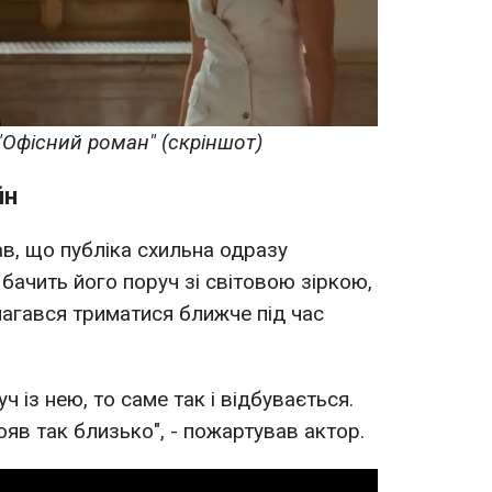
 "Офісний роман" (скріншот)
йн
в, що публіка схильна одразу
бачить його поруч зі світовою зіркою,
магався триматися ближче під час
ч із нею, то саме так і відбувається.
ояв так близько", - пожартував актор.