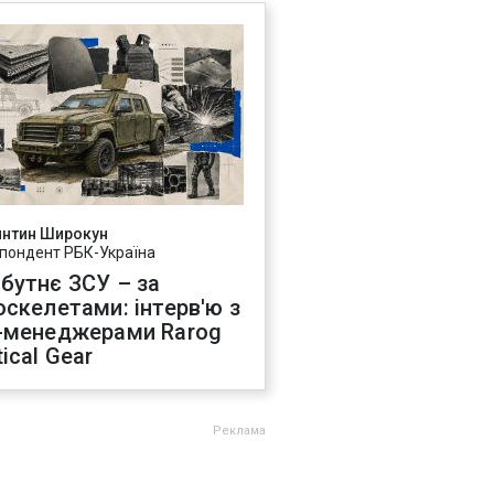
янтин Широкун
пондент РБК-Україна
бутнє ЗСУ – за
оскелетами: інтерв'ю з
-менеджерами Rarog
ical Gear