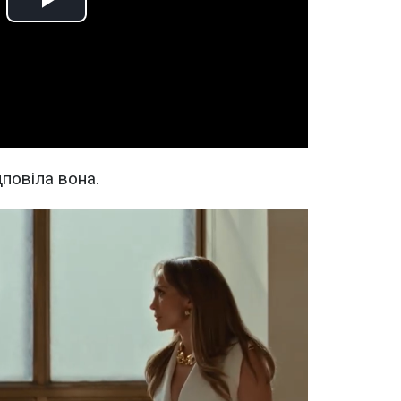
Play
Video
дповіла вона.