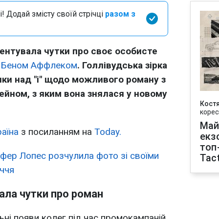
і! Додай змісту своїй стрічці
разом з
нтувала чутки про своє особисте
з Беном Аффлеком
. Голлівудська зірка
ки над "і" щодо можливого роману з
йном, з яким вона знялася у новому
Кост
корес
Май
аїна
з посиланням на
Today.
екз
топ
фер Лопес розчулила фото зі своїми
Tact
іччя
ала чутки про роман
ьні появи колег під час промокампаній