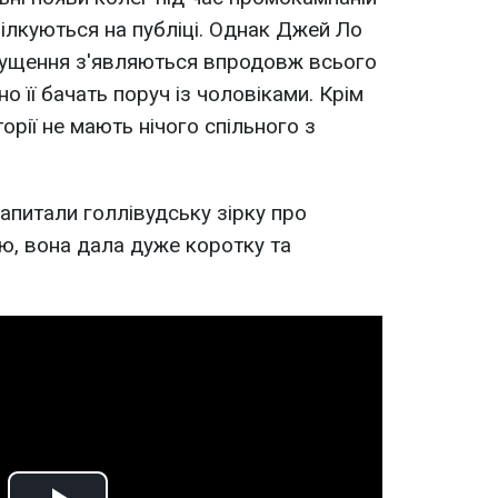
пілкуються на публіці. Однак Джей Ло
ипущення з'являються впродовж всього
но її бачать поруч із чоловіками. Крім
торії не мають нічого спільного з
апитали голлівудську зірку про
ю, вона дала дуже коротку та