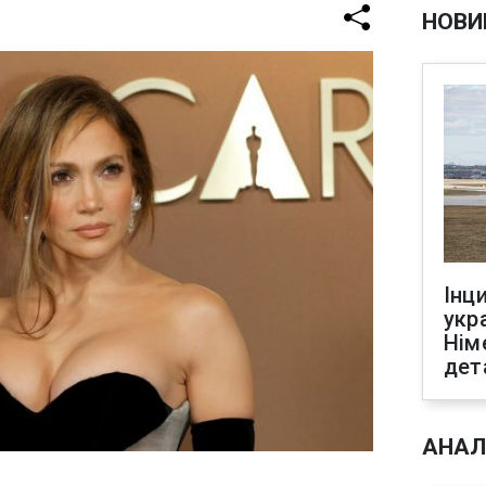
НОВИ
Інц
укр
Нім
дет
АНАЛ