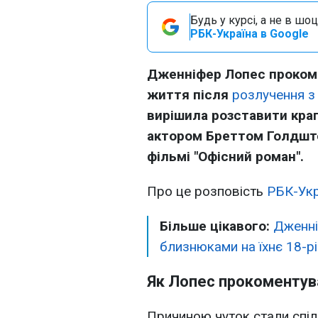
Будь у курсі, а не в шоц
РБК-Україна в Google
Дженніфер Лопес прокоме
життя після
розлучення 
вирішила розставити крап
актором Бреттом Голдште
фільмі "Офісний роман".
Про це розповість
РБК-Укр
Більше цікавого:
Дженні
близнюками на їхнє 18-р
Як Лопес прокоментув
Причиною чуток стали спіл