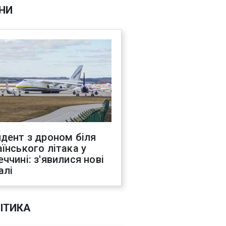
НИ
идент з дроном біля
аїнського літака у
еччині: з'явилися нові
алі
ІТИКА