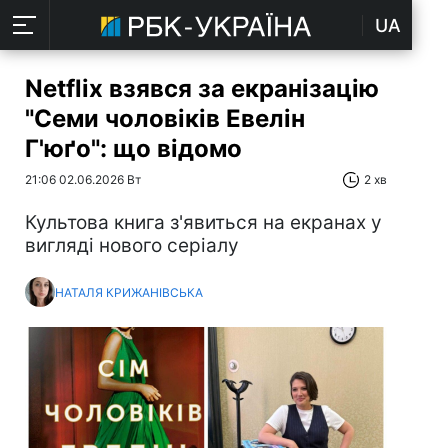
UA
Netflix взявся за екранізацію
"Семи чоловіків Евелін
Г'юґо": що відомо
21:06 02.06.2026 Вт
2 хв
Культова книга з'явиться на екранах у
вигляді нового серіалу
НАТАЛЯ КРИЖАНІВСЬКА