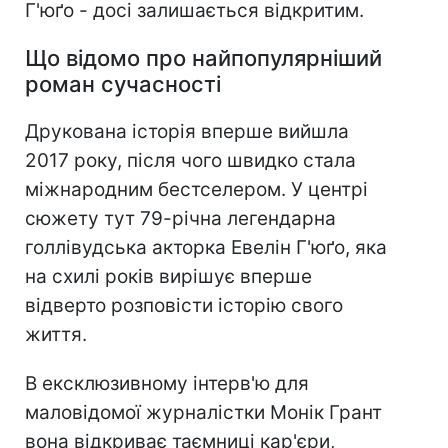
Г'юґо - досі залишається відкритим.
Що відомо про найпопулярніший
роман сучасності
Друкована історія вперше вийшла
2017 року, після чого швидко стала
міжнародним бестселером. У центрі
сюжету тут 79-річна легендарна
голлівудська акторка Евелін Г'юґо, яка
на схилі років вирішує вперше
відверто розповісти історію свого
життя.
В ексклюзивному інтерв'ю для
маловідомої журналістки Монік Грант
вона відкриває таємниці кар'єри,