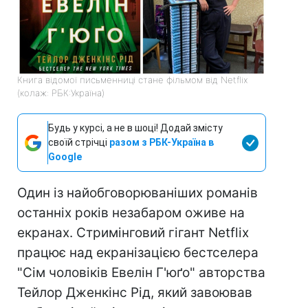
Книга відомої письменниці стане фільмом від Netflix
(колаж: РБК:Україна)
Будь у курсі, а не в шоці! Додай змісту
своїй стрічці
разом з РБК-Україна в
Google
Один із найобговорюваніших романів
останніх років незабаром оживе на
екранах. Стримінговий гігант Netflix
працює над екранізацією бестселера
"Сім чоловіків Евелін Г'юґо" авторства
Тейлор Дженкінс Рід, який завоював