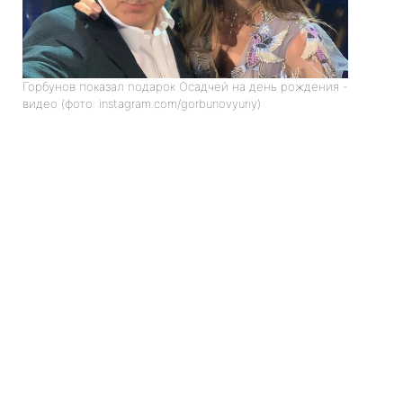
Горбунов показал подарок Осадчей на день рождения -
видео (фото: instagram.com/gorbunovyuriy)