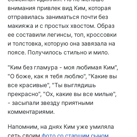
внимания привлек вид Ким, которая
отправилась заниматься почти без
макияжа и с простых хвостом. Образ
ее составили легинсы, топ, кроссовки
и толстовка, которую она завязала на
поясе. Получилось стильно и мило.
"Ким без гламура - моя любимая Ким",
"О боже, как я тебя люблю", "Какие вы
все красивые", "Ты выглядишь
прекрасно", "Ох, какие вы все милые",
- засыпали звезду приятными
комментариями.
Напомним, на днях Ким уже умиляла
сеть своим
фото со старшим сыном
.