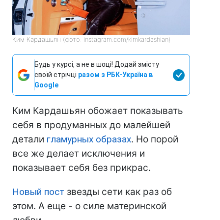
Ким Кардашьян (фото: instagram.com/kimkardashian)
Будь у курсі, а не в шоці! Додай змісту
своїй стрічці
разом з РБК-Україна в
Google
Ким Кардашьян обожает показывать
себя в продуманных до малейшей
детали
гламурных образах
. Но порой
все же делает исключения и
показывает себя без прикрас.
Новый пост
звезды сети как раз об
этом. А еще - о силе материнской