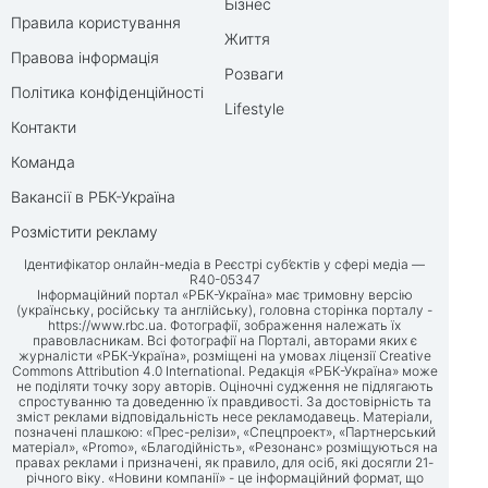
Бізнес
Правила користування
Життя
Правова інформація
Розваги
Політика конфіденційності
Lifestyle
Контакти
Команда
Вакансії в РБК-Україна
Розмістити рекламу
Ідентифікатор онлайн-медіа в Реєстрі суб’єктів у сфері медіа —
R40-05347
Інформаційний портал «РБК-Україна» має тримовну версію
(українську, російську та англійську), головна сторінка порталу -
https://www.rbc.ua
. Фотографії, зображення належать їх
правовласникам. Всі фотографії на Порталі, авторами яких є
журналісти «РБК-Україна», розміщені на умовах ліцензії Creative
Commons Attribution 4.0 International. Редакція «РБК-Україна» може
не поділяти точку зору авторів. Оціночні судження не підлягають
спростуванню та доведенню їх правдивості. За достовірність та
зміст реклами відповідальність несе рекламодавець. Матеріали,
позначені плашкою: «Прес-релізи», «Спецпроект», «Партнерський
матеріал», «Promo», «Благодійність», «Резонанс» розміщуються на
правах реклами і призначені, як правило, для осіб, які досягли 21-
річного віку. «Новини компанії» - це інформаційний формат, що