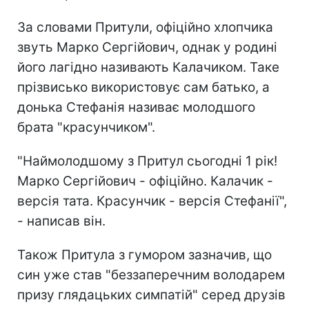
За словами Притули, офіційно хлопчика
звуть Марко Сергійович, однак у родині
його лагідно називають Калачиком. Таке
прізвисько використовує сам батько, а
донька Стефанія називає молодшого
брата "красунчиком".
"Наймолодшому з Притул сьогодні 1 рік!
Марко Сергійович - офіційно. Калачик -
версія тата. Красунчик - версія Стефанії",
- написав він.
Також Притула з гумором зазначив, що
син уже став "беззаперечним володарем
призу глядацьких симпатій" серед друзів