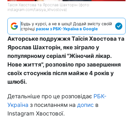
Таїсія Хвостова та Ярослав Шахторін (фото:
instagram.com/taisiya_khvostova)
Будь у курсі, а не в шоці! Додай змісту своїй
стрічці
разом з РБК-Україна в Google
Акторське подружжя Таїсія Хвостова та
Ярослав Шахторін, яке зіграло у
популярному серіалі "Жіночий лікар.
Нове життя", розповіло про завершення
своїх стосунків після майже 4 років у
шлюбі.
Детальніше про це розповідає
РБК-
Україна
з посиланням на
допис
в
Instagram Хвостової.