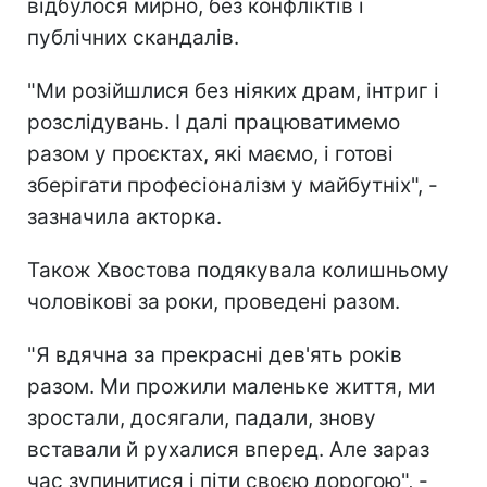
відбулося мирно, без конфліктів і
публічних скандалів.
"Ми розійшлися без ніяких драм, інтриг і
розслідувань. І далі працюватимемо
разом у проєктах, які маємо, і готові
зберігати професіоналізм у майбутніх", -
зазначила акторка.
Також Хвостова подякувала колишньому
чоловікові за роки, проведені разом.
"Я вдячна за прекрасні дев'ять років
разом. Ми прожили маленьке життя, ми
зростали, досягали, падали, знову
вставали й рухалися вперед. Але зараз
час зупинитися і піти своєю дорогою", -