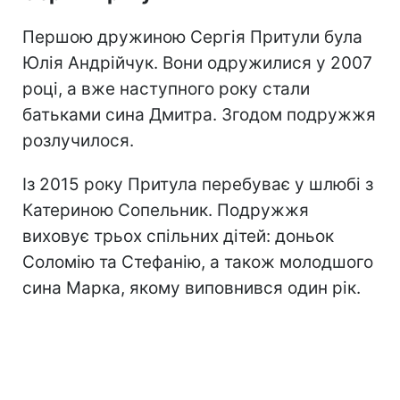
Першою дружиною Сергія Притули була
Юлія Андрійчук. Вони одружилися у 2007
році, а вже наступного року стали
батьками сина Дмитра. Згодом подружжя
розлучилося.
Із 2015 року Притула перебуває у шлюбі з
Катериною Сопельник. Подружжя
виховує трьох спільних дітей: доньок
Соломію та Стефанію, а також молодшого
сина Марка, якому виповнився один рік.