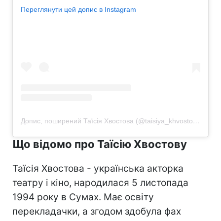
Переглянути цей допис в Instagram
Допис, поширений Таїсія Хвостова (@taisiya_khvostova)
Що відомо про Таїсію Хвостову
Таїсія Хвостова - українська акторка
театру і кіно, народилася 5 листопада
1994 року в Сумах. Має освіту
перекладачки, а згодом здобула фах