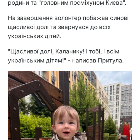
родини та "головним посміхуном Києва".
На завершення волонтер побажав синові
щасливої долі та звернувся до всіх
українських дітей.
"Щасливої долі, Калачику! І тобі, і всім
українським дітям!" - написав Притула.