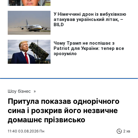
Шоу бізнес
»
Притула показав однорічного
сина і розкрив його незвичне
домашнє прізвисько
11:40 03.08.2026 Пн
2 хв