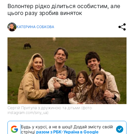
Волонтер рідко ділиться особистим, але
цього разу зробив виняток
КАТЕРИНА СОБКОВА
Сергій Притула з дружиною та дітьми (фото:
instagram.com/siriy_ua)
Будь у курсі, а не в шоці! Додай змісту своїй
стрічці
разом з РБК-Україна в Google