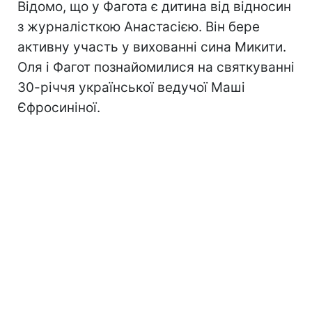
Відомо, що у Фагота є дитина від відносин
з журналісткою Анастасією. Він бере
активну участь у вихованні сина Микити.
Оля і Фагот познайомилися на святкуванні
30-річчя української ведучої Маші
Єфросиніної.