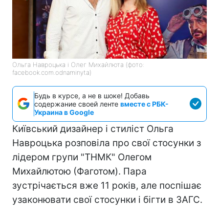
Ольга Навроцька і Олег Михайлюта (фото:
facebook.com.odnaminyta)
Будь в курсе, а не в шоке! Добавь
содержание своей ленте
вместе с РБК-
Украина в Google
Київський дизайнер і стиліст Ольга
Навроцька розповіла про свої стосунки з
лідером групи "ТНМК" Олегом
Михайлютою (Фаготом). Пара
зустрічається вже 11 років, але поспішає
узаконювати свої стосунки і бігти в ЗАГС.