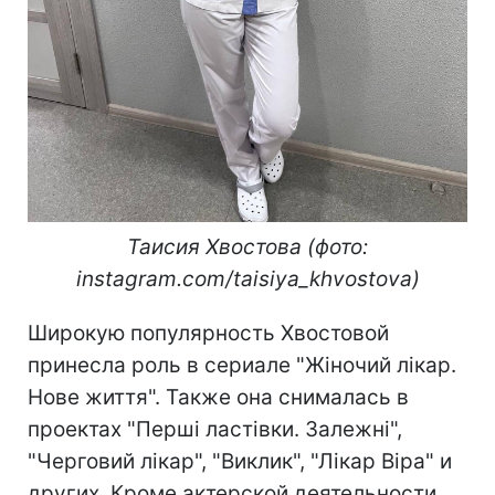
Таисия Хвостова (фото:
instagram.com/taisiya_khvostova)
Широкую популярность Хвостовой
принесла роль в сериале "Жіночий лікар.
Нове життя". Также она снималась в
проектах "Перші ластівки. Залежні",
"Черговий лікар", "Виклик", "Лікар Віра" и
других. Кроме актерской деятельности,