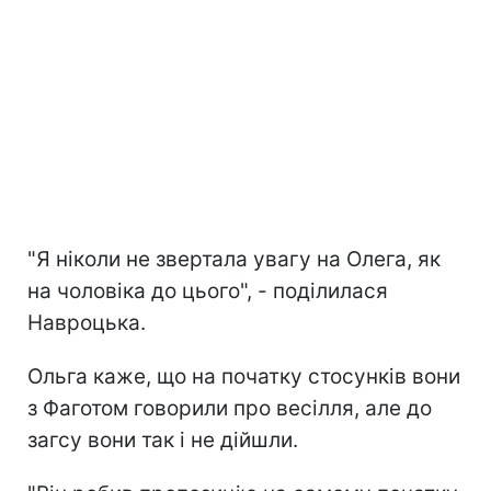
"Я ніколи не звертала увагу на Олега, як
на чоловіка до цього", - поділилася
Навроцька.
Ольга каже, що на початку стосунків вони
з Фаготом говорили про весілля, але до
загсу вони так і не дійшли.