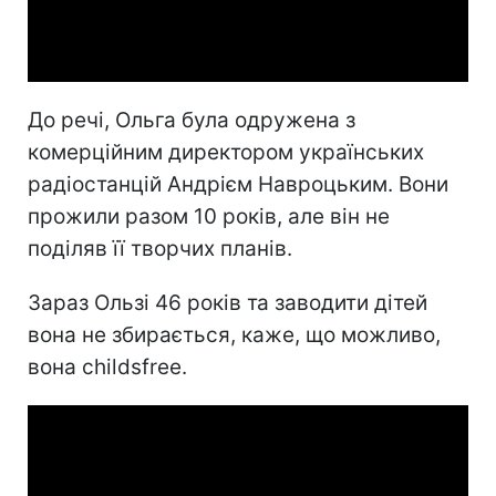
Video
До речі, Ольга була одружена з
комерційним директором українських
радіостанцій Андрієм Навроцьким. Вони
прожили разом 10 років, але він не
поділяв її творчих планів.
Зараз Ользі 46 років та заводити дітей
вона не збирається, каже, що можливо,
вона childsfree.