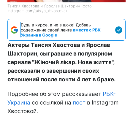
Таисия Хвостова и Ярослав Шахторин (фото:
instagram.com/taisiya_khvostova)
Будь в курсе, а не в шоке! Добавь
содержание своей ленте
вместе с РБК-
Украина в Google
Актеры Таисия Хвостова и Ярослав
Шахторин, сыгравшие в популярном
сериале "Жіночий лікар. Нове життя",
рассказали о завершении своих
отношений после почти 4 лет в браке.
Подробнее об этом рассказывает
РБК-
Украина
со ссылкой на
пост
в Instagram
Хвостовой.