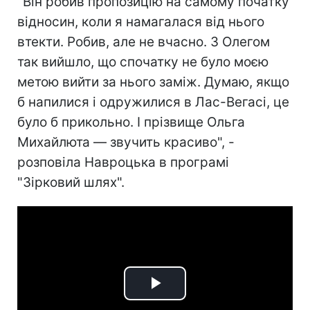
"Він робив пропозицію на самому початку
відносин, коли я намагалася від нього
втекти. Робив, але не вчасно. З Олегом
так вийшло, що спочатку не було моєю
метою вийти за нього заміж. Думаю, якщо
б напилися і одружилися в Лас-Вегасі, це
було б прикольно. І прізвище Ольга
Михайлюта — звучить красиво", -
розповіла Навроцька в програмі
"Зірковий шлях".
Play