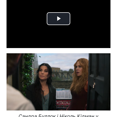
Play
Video
Сандра Буллок і Ніколь Кідман у