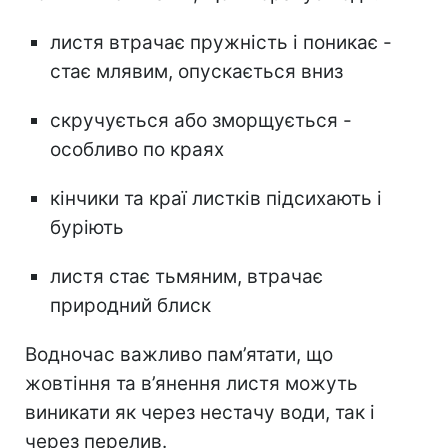
листя втрачає пружність і поникає -
стає млявим, опускається вниз
скручується або зморщується -
особливо по краях
кінчики та краї листків підсихають і
буріють
листя стає тьмяним, втрачає
природний блиск
Водночас важливо пам’ятати, що
жовтіння та в’янення листя можуть
виникати як через нестачу води, так і
через перелив.