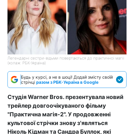
Легендарні сестри-відьми повертаються до практичної магії
(колаж: РБК-Україна)
Будь у курсі, а не в шоці! Додай змісту своїй
стрічці
разом з РБК-Україна в Google
Студія Warner Bros. презентувала новий
трейлер довгоочікуваного фільму
"Практична магія-2". У продовженні
культової стрічки знову з'являться
Ніколь Кідман та Сандра Буллок, які