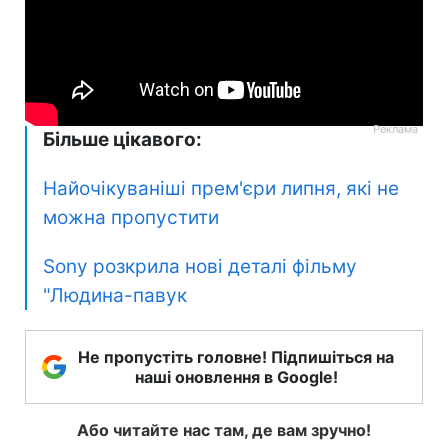
Більше цікавого:
Найочікуваніші прем'єри липня, які не
можна пропустити
Sony розкрила нові деталі фільму
"Людина-павук
Не пропустіть головне! Підпишіться на
наші оновлення в Google!
Або читайте нас там, де вам зручно!