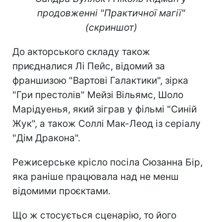
продовженні "Практичної магії"
(скриншот)
До акторського складу також
приєдналися Лі Пейс, відомий за
франшизою "Вартові Галактики", зірка
"Гри престолів" Мейзі Вільямс, Шоло
Марідуенья, який зіграв у фільмі "Синій
Жук", а також Соллі Мак-Леод із серіалу
"Дім Дракона".
Режисерське крісло посіла Сюзанна Бір,
яка раніше працювала над не менш
відомими проєктами.
Що ж стосується сценарію, то його