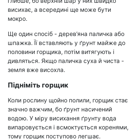
глибше, бо верхній шар у них швидко
висихає, а всередині ще може бути
мокро.
Ще один спосіб - дерев’яна паличка або
шпажка. Її вставляють у ґрунт майже до
половини горщика, потім витягують і
дивляться. Якщо паличка суха й чиста -
земля вже висохла.
Підніміть горщик
Коли рослину щойно полили, горщик стає
значно важчим, бо ґрунт насичений
водою. У міру висихання ґрунту вода
випаровується і всмоктується коренями,
тому горщик поступово легшає.