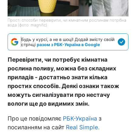
Прості способи перевірити, чи кімнатним рослинам потрібна
вода (фото: magnific)
Будь у курсі, а не в шоці! Додай змісту своїй
стрічці
разом з РБК-Україна в Google
Перевірити, чи потребує кімнатна
рослина поливу, можна без складних
приладів - достатньо знати кілька
простих способів. Деякі ознаки також
можуть сигналізувати про нестачу
вологи ще до видимих змін.
Про це повідомляє
РБК-Україна
з
посиланням на сайт
Real Simple.