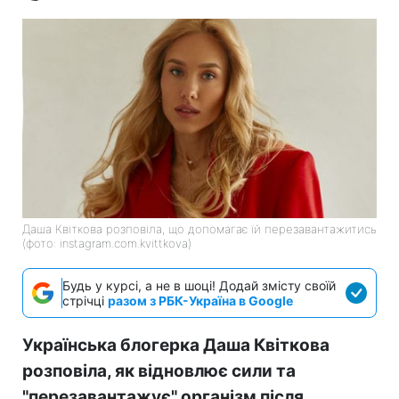
Даша Квіткова розповіла, що допомагає їй перезавантажитись
(фото: instagram.com.kvittkova)
Будь у курсі, а не в шоці! Додай змісту своїй
стрічці
разом з РБК-Україна в Google
Українська блогерка Даша Квіткова
розповіла, як відновлює сили та
"перезавантажує" організм після