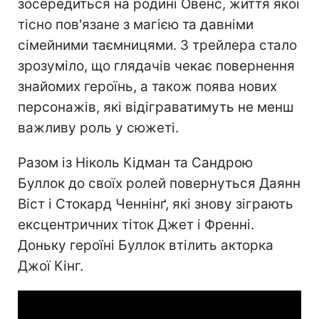
зосередиться на родині Овенс, життя якої
тісно пов'язане з магією та давніми
сімейними таємницями. З трейлера стало
зрозуміло, що глядачів чекає повернення
знайомих героїнь, а також поява нових
персонажів, які відіграватимуть не менш
важливу роль у сюжеті.
Разом із Ніколь Кідман та Сандрою
Буллок до своїх ролей повернуться Даянн
Віст і Стокард Ченнінґ, які знову зіграють
ексцентричних тіток Джет і Френні.
Доньку героїні Буллок втілить акторка
Джої Кінг.