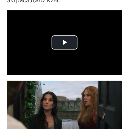
актриса Джои Кинг.
Play
Video