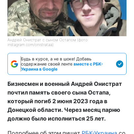
Андрей Онистрат с сыном Остапом (фото:
instagram.com/onistrataa)
Будь в курсе, а не в шоке! Добавь
содержание своей ленте
вместе с РБК-
Украина в Google
Бизнесмен и военный Андрей Онистрат
почтил память своего сына Остапа,
который погиб 2 июня 2023 года в
Донецкой области. Через месяц парню
должно было исполниться 25 лет.
Подробнее об этом пишет
РБК-Украина
со