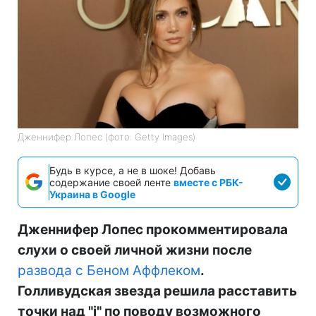
Дженнифер Лопес (фото: Getty Images)
Будь в курсе, а не в шоке! Добавь
содержание своей ленте
вместе с РБК-
Украина в Google
Дженнифер Лопес прокомментировала
слухи о своей личной жизни после
развода с Беном Аффлеком
.
Голливудская звезда решила расставить
точки над "і" по поводу возможного