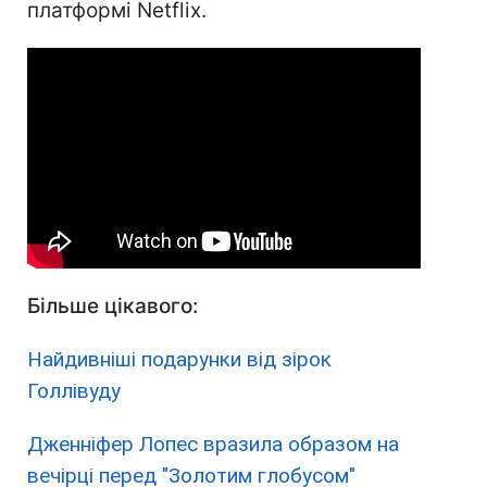
платформі Netflix.
Більше цікавого:
Найдивніші подарунки від зірок
Голлівуду
Дженніфер Лопес вразила образом на
вечірці перед "Золотим глобусом"