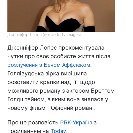
Дженніфер Лопес (фото: Getty Images)
Дженніфер Лопес прокоментувала
чутки про своє особисте життя після
розлучення з Беном Аффлеком
.
Голлівудська зірка вирішила
розставити крапки над "і" щодо
можливого роману з актором Бреттом
Голдштейном, з яким вона знялася у
новому фільмі "Офісний роман".
Про це розповість
РБК-Україна
з
посиланням на
Today.