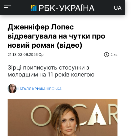
UA
Дженніфер Лопес
відреагувала на чутки про
новий роман (відео)
21:13 03.06.2026 Ср
2 хв
Зірці приписують стосунки з
молодшим на 11 років колегою
НАТАЛЯ КРИЖАНІВСЬКА