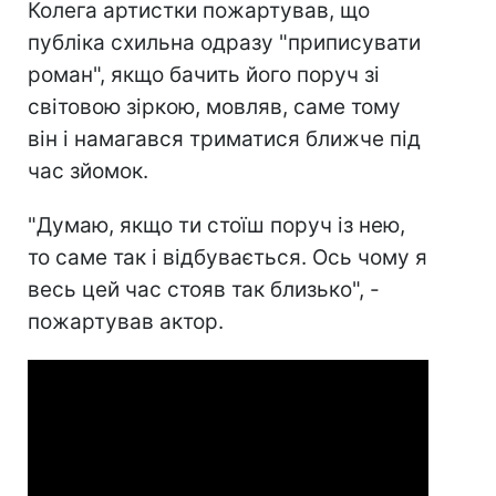
Колега артистки пожартував, що
публіка схильна одразу "приписувати
роман", якщо бачить його поруч зі
світовою зіркою, мовляв, саме тому
він і намагався триматися ближче під
час зйомок.
"Думаю, якщо ти стоїш поруч із нею,
то саме так і відбувається. Ось чому я
весь цей час стояв так близько", -
пожартував актор.