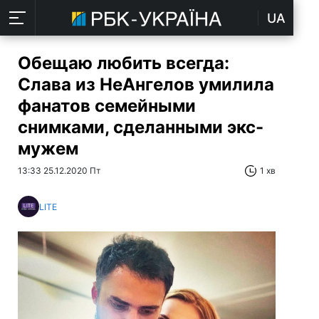
UA
Обещаю любить всегда:
Слава из НеАнгелов умилила
фанатов семейными
снимками, сделанными экс-
мужем
13:33 25.12.2020 Пт
1 хв
LITE