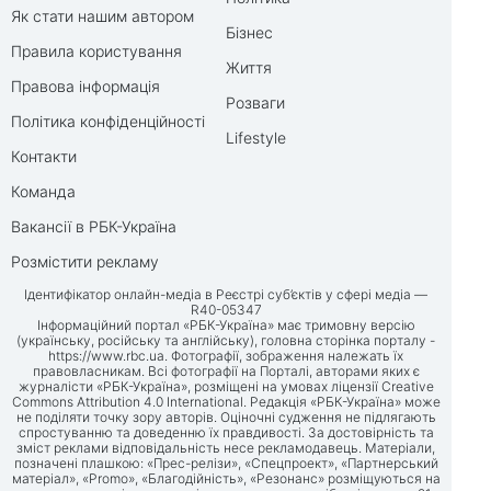
Як стати нашим автором
Бізнес
Правила користування
Життя
Правова інформація
Розваги
Політика конфіденційності
Lifestyle
Контакти
Команда
Вакансії в РБК-Україна
Розмістити рекламу
Ідентифікатор онлайн-медіа в Реєстрі суб’єктів у сфері медіа —
R40-05347
Інформаційний портал «РБК-Україна» має тримовну версію
(українську, російську та англійську), головна сторінка порталу -
https://www.rbc.ua
. Фотографії, зображення належать їх
правовласникам. Всі фотографії на Порталі, авторами яких є
журналісти «РБК-Україна», розміщені на умовах ліцензії Creative
Commons Attribution 4.0 International. Редакція «РБК-Україна» може
не поділяти точку зору авторів. Оціночні судження не підлягають
спростуванню та доведенню їх правдивості. За достовірність та
зміст реклами відповідальність несе рекламодавець. Матеріали,
позначені плашкою: «Прес-релізи», «Спецпроект», «Партнерський
матеріал», «Promo», «Благодійність», «Резонанс» розміщуються на