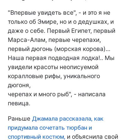
"Впервые увидеть все", - и это я не
только об Эмире, но и о дедушках, и
даже о себе. Первый Египет, первый
Марса-Алам, первые черепахи,
первый дюгонь (морская корова)...
Наша первая подводная лодка!.. Мы
увидели красоты неописуемой
коралловые рифы, уникального
дюгоня,
черепах и много рыб", - написала
певица.
Раньше
Джамала рассказала, как
придумала сочетать тюрбан и
спортивный костюм,
и объяснила свой