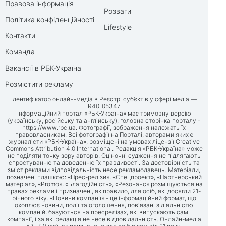
Правова інформація
Розваги
Політика конфіденційності
Lifestyle
Контакти
Команда
Вакансії в РБК-Україна
Розмістити рекламу
Ідентифікатор онлайн-медіа в Реєстрі суб’єктів у сфері медіа —
R40-05347
Інформаційний портал «РБК-Україна» має тримовну версію
(українську, російську та англійську), головна сторінка порталу -
https://www.rbc.ua
. Фотографії, зображення належать їх
правовласникам. Всі фотографії на Порталі, авторами яких є
журналісти «РБК-Україна», розміщені на умовах ліцензії Creative
Commons Attribution 4.0 International. Редакція «РБК-Україна» може
не поділяти точку зору авторів. Оціночні судження не підлягають
спростуванню та доведенню їх правдивості. За достовірність та
зміст реклами відповідальність несе рекламодавець. Матеріали,
позначені плашкою: «Прес-релізи», «Спецпроект», «Партнерський
матеріал», «Promo», «Благодійність», «Резонанс» розміщуються на
правах реклами і призначені, як правило, для осіб, які досягли 21-
річного віку. «Новини компанії» - це інформаційний формат, що
охоплює новини, події та оголошення, пов'язані з діяльністю
компаній, базуються на пресрелізах, які випускають самі
компанії, і за які редакція не несе відповідальність. Онлайн-медіа