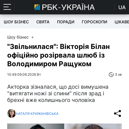
UA
ШОУ БІЗНЕС
СВЯТА
ПОРАДИ
ГОРОСКОПИ
ЦІКАВ
Шоу бізнес
»
"Звільнилася": Вікторія Білан
офіційно розірвала шлюб із
Володимиром Ращуком
10:49 09.06.2026 Вт
3 хв
Акторка зізналася, що досі вимушена
"витягати ножі зі спини" після зрад і
брехні вже колишнього чоловіка
НАТАЛЯ КРИЖАНІВСЬКА