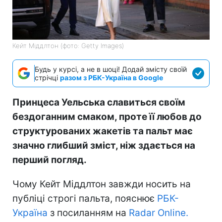
Кейт Міддлтон (фото: Getty Images)
Будь у курсі, а не в шоці! Додай змісту своїй
стрічці
разом з РБК-Україна в Google
Принцеса Уельська славиться своїм
бездоганним смаком, проте її любов до
структурованих жакетів та пальт має
значно глибший зміст, ніж здається на
перший погляд.
Чому Кейт Міддлтон завжди носить на
публіці строгі пальта, пояснює
РБК-
Україна
з посиланням на
Radar Online.