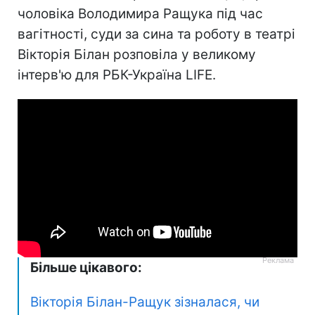
чоловіка Володимира Ращука під час
вагітності, суди за сина та роботу в театрі
Вікторія Білан розповіла у великому
інтерв'ю для РБК-Україна LIFE.
Більше цікавого:
Вікторія Білан-Ращук зізналася, чи