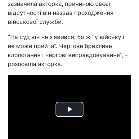
зазначила акторка, причиною своєї
відсутності він назвав проходження
військової служби.
"На суд він не з'явився, бо ж "у війську і
не може прийти". Чергове брехливе
клопотання і чергові виправдовування", -
розповіла акторка.
Play
Video