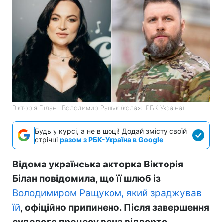
Вікторія Білан і Володимир Ращук (колаж: РБК-Україна)
Будь у курсі, а не в шоці! Додай змісту своїй
стрічці
разом з РБК-Україна в Google
Відома українська акторка Вікторія
Білан повідомила, що її шлюб із
Володимиром Ращуком, який зраджував
їй
, офіційно припинено. Після завершення
судового процесу вона відверто