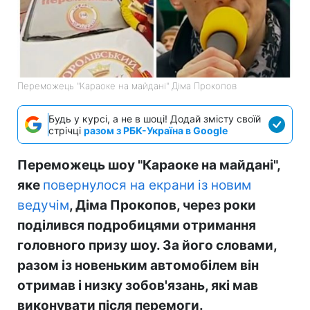
Переможець "Караоке на майдані" Діма Прокопов
Будь у курсі, а не в шоці! Додай змісту своїй
стрічці
разом з РБК-Україна в Google
Переможець шоу "Караоке на майдані",
яке
повернулося на екрани із новим
ведучім
, Діма Прокопов, через роки
поділився подробицями отримання
головного призу шоу. За його словами,
разом із новеньким автомобілем він
отримав і низку зобов'язань, які мав
виконувати після перемоги.