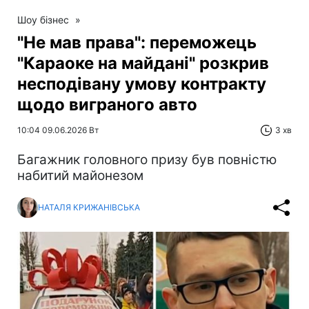
Шоу бізнес
»
"Не мав права": переможець
"Караоке на майдані" розкрив
несподівану умову контракту
щодо виграного авто
10:04 09.06.2026 Вт
3 хв
Багажник головного призу був повністю
набитий майонезом
НАТАЛЯ КРИЖАНІВСЬКА