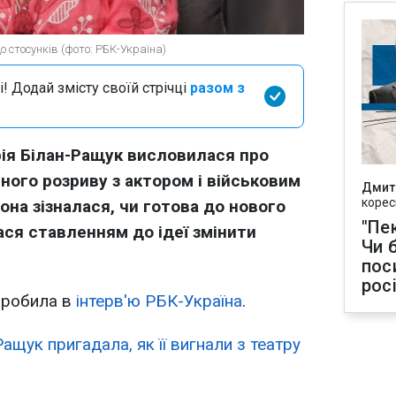
 стосунків (фото: РБК-Україна)
і! Додай змісту своїй стрічці
разом з
рія Білан-Ращук висловилася про
ного розриву з актором і військовим
Дмит
корес
на зізналася, чи готова до нового
"Пек
ася ставленням до ідеї змінити
Чи 
пос
рос
 зробила в
інтерв'ю РБК-Україна
.
ащук пригадала, як її вигнали з театру