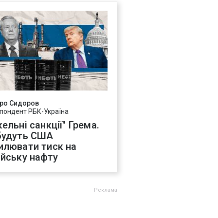
ро Сидоров
пондент РБК-Україна
ельні санкції" Грема.
будуть США
илювати тиск на
ійську нафту