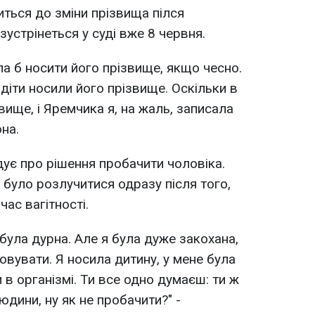
иться до зміни прізвища пілся
устрінеться у суді вже 8 червня.
ла б носити його прізвище, якщо чесно.
ї діти носили його прізвище. Оскільки в
вище, і Яремчика я, на жаль, записала
она.
дує про рішення пробачити чоловіка.
 було розлучитися одразу після того,
час вагітності.
була дурна. Але я була дуже закохана,
ховувати. Я носила дитину, у мене була
и в організмі. Ти все одно думаєш: ти ж
юдини, ну як не пробачити?" -