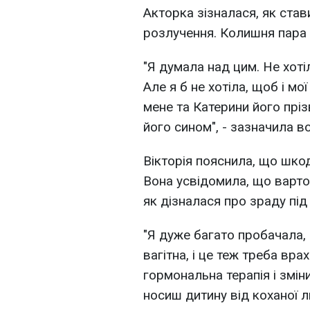
Акторка зізналася, як став
розлучення. Колишня пара з
"Я думала над цим. Не хоті
Але я б не хотіла, щоб і мо
мене та Катерини його пріз
його сином", - зазначила в
Вікторія пояснила, що шко
Вона усвідомила, що варто
як дізналася про зраду під 
"Я дуже багато пробачала, 
вагітна, і це теж треба вра
гормональна терапія і змін
носиш дитину від коханої л