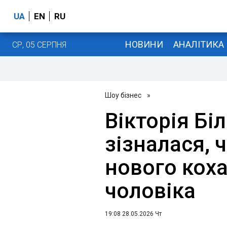
UA
EN
RU
НОВИНИ
АНАЛІТИКА
СР, 05 СЕРПНЯ
Шоу бізнес
»
Вікторія Бі
зізналася, 
нового коха
чоловіка
19:08 28.05.2026 Чт