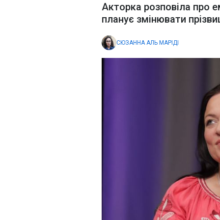
Акторка розповіла про е
планує змінювати прізв
СЮЗАННА АЛЬ МАРІДІ