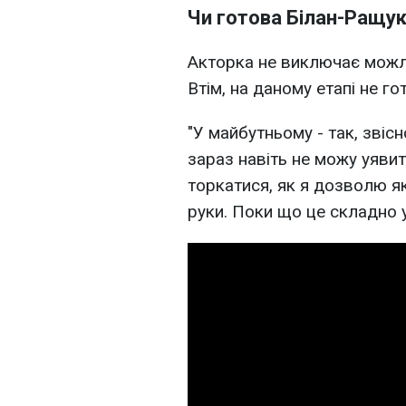
Чи готова Білан-Ращук
Акторка не виключає можли
Втім, на даному етапі не г
"У майбутньому - так, звісн
зараз навіть не можу уявит
торкатися, як я дозволю які
руки. Поки що це складно у