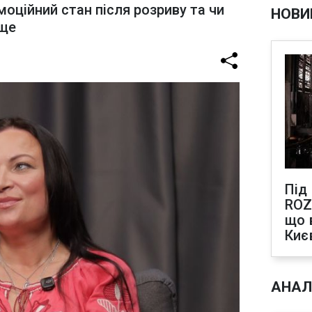
моційний стан після розриву та чи
НОВИ
ище
Під
ROZ
що 
Киє
АНАЛ