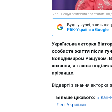
Білан-Ращук розповіла про ставлення до
Будь у курсі, а не в шоц
РБК-Україна в Google
Українська акторка Вікто
особисте життя після гуч
Володимиром Ращуком. Во
кохання, а також поділил
прізвище.
Відверті зізнання акторка
Більше цікавого:
Білан-Р
Лесі Українки