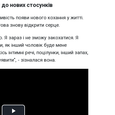
 до нових стосунків
вість появи нового кохання у житті.
отова знову відкрити серце.
о. Я зараз і не зможу закохатися. Я
и, як інший чоловік буде мене
сь інтимні речі, поцілунки, інший запах,
явити", - зізналася вона.