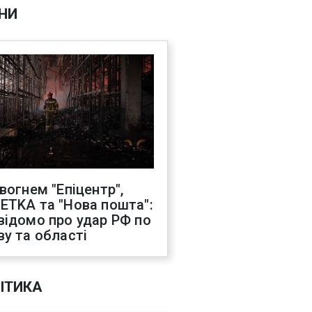
НИ
 вогнем "Епіцентр",
ETKA та "Нова пошта":
відомо про удар РФ по
ву та області
ІТИКА