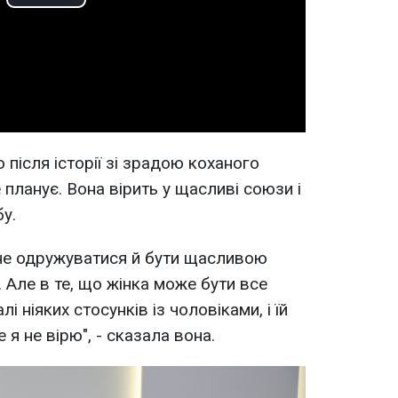
Play
Video
 після історії зі зрадою коханого
планує. Вона вірить у щасливі союзи і
у.
 не одружуватися й бути щасливою
. Але в те, що жінка може бути все
і ніяких стосунків із чоловіками, і їй
 я не вірю", - сказала вона.