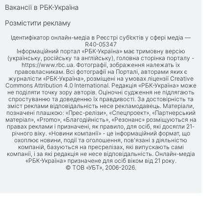
Вакансії в РБК-Україна
Розмістити рекламу
Ідентифікатор онлайн-медіа в Реєстрі суб’єктів у сфері медіа —
R40-05347
Інформаційний портал «РБК-Україна» має тримовну версію
(українську, російську та англійську), головна сторінка порталу -
https://www.rbc.ua
. Фотографії, зображення належать їх
правовласникам. Всі фотографії на Порталі, авторами яких є
журналісти «РБК-Україна», розміщені на умовах ліцензії Creative
Commons Attribution 4.0 International. Редакція «РБК-Україна» може
не поділяти точку зору авторів. Оціночні судження не підлягають
спростуванню та доведенню їх правдивості. За достовірність та
зміст реклами відповідальність несе рекламодавець. Матеріали,
позначені плашкою: «Прес-релізи», «Спецпроект», «Партнерський
матеріал», «Promo», «Благодійність», «Резонанс» розміщуються на
правах реклами і призначені, як правило, для осіб, які досягли 21-
річного віку. «Новини компанії» - це інформаційний формат, що
охоплює новини, події та оголошення, пов'язані з діяльністю
компаній, базуються на пресрелізах, які випускають самі
компанії, і за які редакція не несе відповідальність. Онлайн-медіа
«РБК-Україна» призначене для осіб віком від 21 року.
© ТОВ «УБТ», 2006-2026.