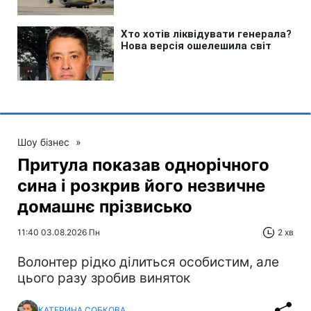
Шоу бізнес
»
Притула показав однорічного
сина і розкрив його незвичне
домашнє прізвисько
11:40 03.08.2026 Пн
2 хв
Волонтер рідко ділиться особистим, але
цього разу зробив виняток
КАТЕРИНА СОБКОВА