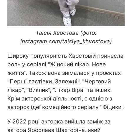
Таїсія Хвостова (фото:
instagram.com/taisiya_khvostova)
Широку популярність Хвостовій принесла
роль у серіалі "Жіночий лікар. Нове
життя". Також вона знімалася у проєктах
"Перші ластівки. Залежні", "Черговий
лікар", "Виклик", "Лікар Віра" та інших.
Крім акторської діяльності, є однією з
авторок ідеї комедійного серіалу "Фіцики".
У 2022 році акторка вийшла заміж за
актора Ярослава Шахторіна, який