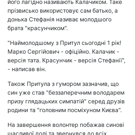
його лагідно називають Калачиком. Таке
прізвисько використовує сам батько, а
донька Стефанія називає молодшого
брата "красунчиком".
"Наймолодшому з Притул сьогодні 1 рік!
Марко Сергійович - офіційно. Калачик -
версія тата. Красунчик - версія Стефанії",
- написав він.
Також Притула з гумором зазначив, що
син уже став "беззаперечним володарем
призу глядацьких симпатій" серед друзів
родини та "головним посміхуном Києва".
На завершення волонтер побажав синові
щасливої долі та звернувся до всіх