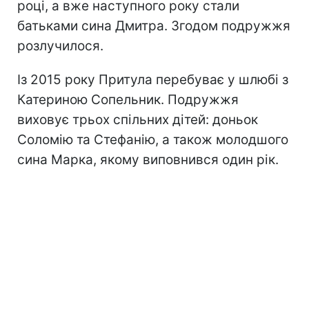
році, а вже наступного року стали
батьками сина Дмитра. Згодом подружжя
розлучилося.
Із 2015 року Притула перебуває у шлюбі з
Катериною Сопельник. Подружжя
виховує трьох спільних дітей: доньок
Соломію та Стефанію, а також молодшого
сина Марка, якому виповнився один рік.