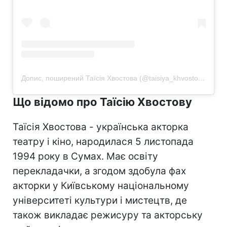
Допис, поширений Таїсія Хвостова (@taisiya_khvostova)
Що відомо про Таїсію Хвостову
Таїсія Хвостова - українська акторка
театру і кіно, народилася 5 листопада
1994 року в Сумах. Має освіту
перекладачки, а згодом здобула фах
акторки у Київському національному
університеті культури і мистецтв, де
також викладає режисуру та акторську