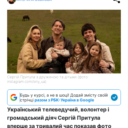
Сергій Притула з дружиною та дітьми (фото:
instagram.com/siriy_ua)
Будь у курсі, а не в шоці! Додай змісту своїй
стрічці
разом з РБК-Україна в Google
Український телеведучий, волонтер і
громадський діяч Сергій Притула
вперше за тривалий час показав фото