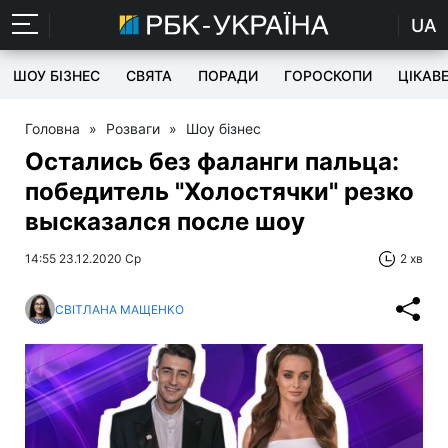
UA
ШОУ БІЗНЕС
СВЯТА
ПОРАДИ
ГОРОСКОПИ
ЦІКАВ
Головна
»
Розваги
»
Шоу бізнес
Остались без фаланги пальца:
победитель "Холостячки" резко
высказался после шоу
14:55 23.12.2020 Ср
2 хв
СВІТЛАНА МАЩЕНКО