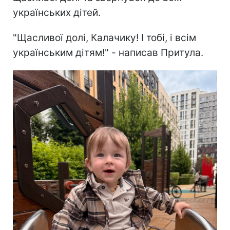
українських дітей.
"Щасливої долі, Калачику! І тобі, і всім
українським дітям!" - написав Притула.