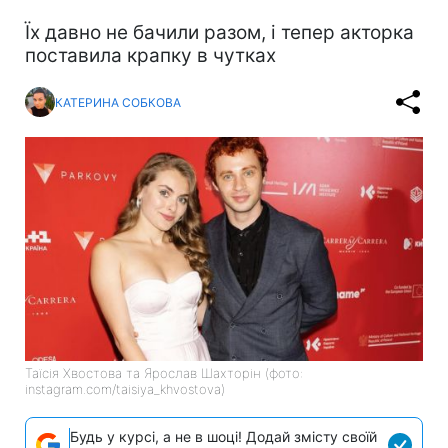
Їх давно не бачили разом, і тепер акторка
поставила крапку в чутках
КАТЕРИНА СОБКОВА
Таїсія Хвостова та Ярослав Шахторін (фото:
instagram.com/taisiya_khvostova)
Будь у курсі, а не в шоці! Додай змісту своїй