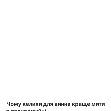
Чому келихи для винна краще мити
в посудоимйці