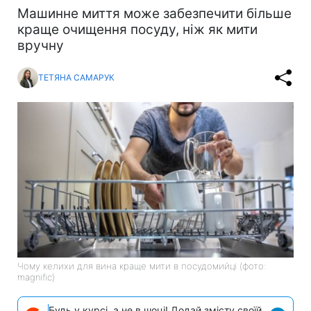
Машинне миття може забезпечити більше
краще очищення посуду, ніж як мити
вручну
ТЕТЯНА САМАРУК
Чому келихи для вина краще мити в посудомийці (фото:
magnific)
Будь у курсі, а не в шоці! Додай змісту своїй