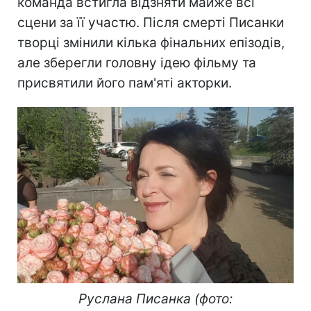
команда встигла відзняти майже всі
сцени за її участю. Після смерті Писанки
творці змінили кілька фінальних епізодів,
але зберегли головну ідею фільму та
присвятили його пам'яті акторки.
Руслана Писанка (фото: