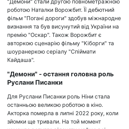
"Демони" стали другою повнометражною
роботою Наталки Ворожбит. Її дебютний
фільм "Погані дороги" здобув міжнародне
визнання та був висунутий від України на
премію "Оскар". Також Ворожбит є
авторкою сценарію фільму "Кіборги" та
шоуранеркою серіалу "Спіймати
Кайдаша".
"Демони" - остання головна роль
Руслани Писанки
Для Руслани Писанки роль Ніни стала
останньою великою роботою в кіно.
Акторка померла в липні 2022 року, коли
зйомки ще тривали. На той момент