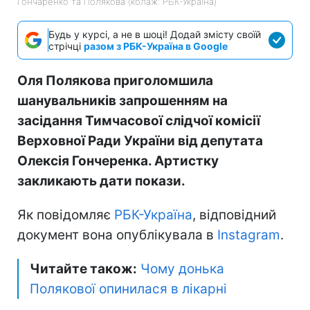
Гончаренко та Полякова (колаж: РБК-Україна)
Будь у курсі, а не в шоці! Додай змісту своїй
стрічці
разом з РБК-Україна в Google
Оля Полякова приголомшила
шанувальників запрошенням на
засідання Тимчасової слідчої комісії
Верховної Ради України від депутата
Олексія Гончеренка. Артистку
закликають дати покази.
Як повідомляє
РБК-Україна
, відповідний
документ вона опублікувала в
Instagram
.
Читайте також:
Чому донька
Полякової опинилася в лікарні