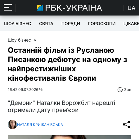
UA
ШОУ БІЗНЕС
СВЯТА
ПОРАДИ
ГОРОСКОПИ
ЦІКАВ
Шоу бізнес
»
Останній фільм із Русланою
Писанкою дебютує на одному з
найпрестижніших
кінофестивалів Європи
16:42 09.07.2026 Чт
2 хв
"Демони" Наталки Ворожбит нарешті
отримали дату прем'єри
НАТАЛЯ КРИЖАНІВСЬКА