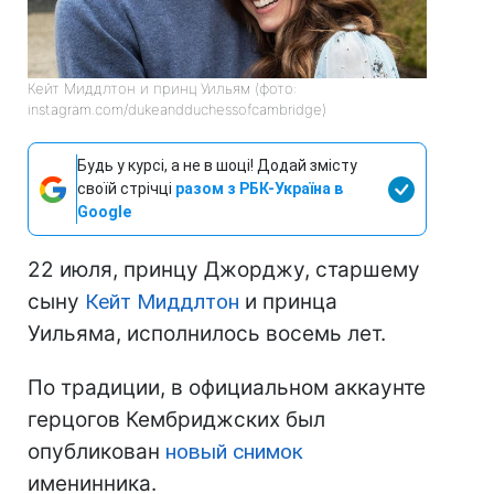
Кейт Миддлтон и принц Уильям (фото:
instagram.com/dukeandduchessofcambridge)
Будь у курсі, а не в шоці! Додай змісту
своїй стрічці
разом з РБК-Україна в
Google
22 июля, принцу Джорджу, старшему
сыну
Кейт Миддлтон
и принца
Уильяма, исполнилось восемь лет.
По традиции, в официальном аккаунте
герцогов Кембриджских был
опубликован
новый снимок
именинника.