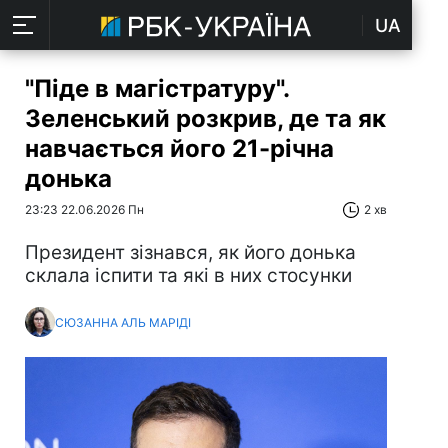
UA
"Піде в магістратуру".
Зеленський розкрив, де та як
навчається його 21-річна
донька
23:23 22.06.2026 Пн
2 хв
Президент зізнався, як його донька
склала іспити та які в них стосунки
СЮЗАННА АЛЬ МАРІДІ