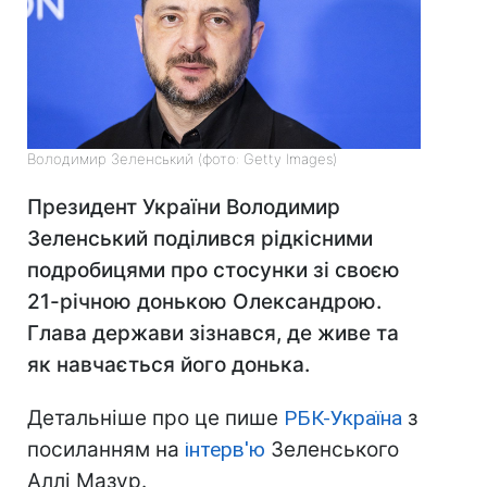
Володимир Зеленський (фото: Getty Images)
Президент України Володимир
Зеленський поділився рідкісними
подробицями про стосунки зі своєю
21-річною донькою Олександрою.
Глава держави зізнався, де живе та
як навчається його донька.
Детальніше про це пише
РБК-Україна
з
посиланням на
інтерв'ю
Зеленського
Аллі Мазур.