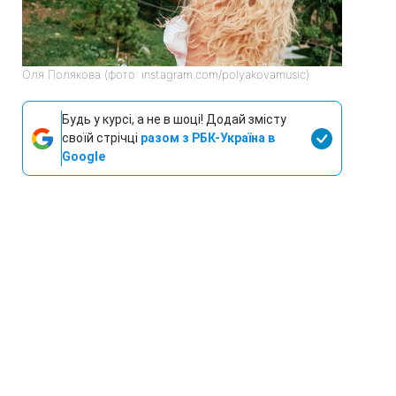
Оля Полякова (фото: instagram.com/polyakovamusic)
Будь у курсі, а не в шоці! Додай змісту
своїй стрічці
разом з РБК-Україна в
Google