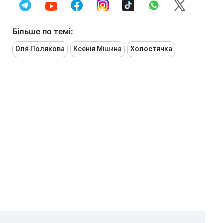
Більше по темі:
Оля Полякова
Ксенія Мішина
Холостячка