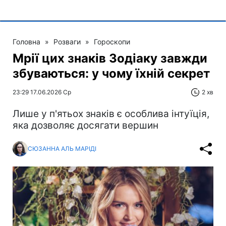
Головна
»
Розваги
»
Гороскопи
Мрії цих знаків Зодіаку завжди
збуваються: у чому їхній секрет
23:29 17.06.2026 Ср
2 хв
Лише у п'ятьох знаків є особлива інтуїція,
яка дозволяє досягати вершин
СЮЗАННА АЛЬ МАРІДІ