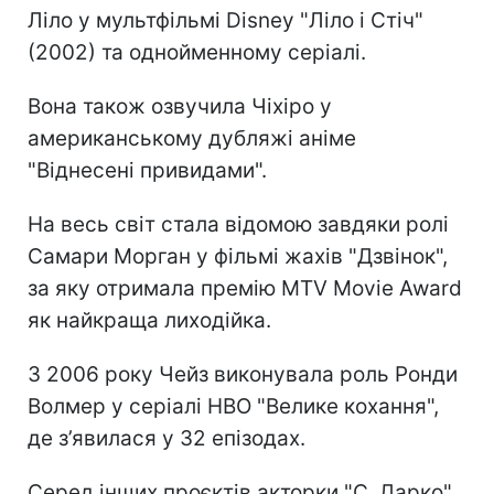
Ліло у мультфільмі Disney "Ліло і Стіч"
(2002) та однойменному серіалі.
Вона також озвучила Чіхіро у
американському дубляжі аніме
"Віднесені привидами".
На весь світ стала відомою завдяки ролі
Самари Морган у фільмі жахів "Дзвінок",
за яку отримала премію MTV Movie Award
як найкраща лиходійка.
З 2006 року Чейз виконувала роль Ронди
Волмер у серіалі HBO "Велике кохання",
де з’явилася у 32 епізодах.
Серед інших проєктів акторки "С. Дарко",