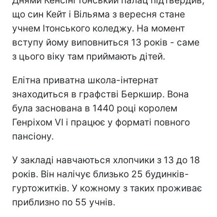
Днями Кенсінгтонський палац підтвердив,
що син Кейт і Вільяма з вересня стане
учнем Ітонського коледжу. На момент
вступу йому виповниться 13 років - саме
з цього віку там приймають дітей.
Елітна приватна школа-інтернат
знаходиться в графстві Беркшир. Вона
була заснована в 1440 році королем
Генріхом VI і працює у форматі повного
пансіону.
У закладі навчаються хлопчики з 13 до 18
років. Він налічує близько 25 будинків-
гуртожитків. У кожному з таких проживає
приблизно по 55 учнів.