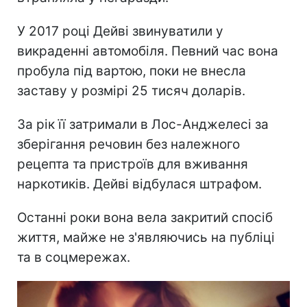
У 2017 році Дейві звинуватили у
викраденні автомобіля. Певний час вона
пробула під вартою, поки не внесла
заставу у розмірі 25 тисяч доларів.
За рік її затримали в Лос-Анджелесі за
зберігання речовин без належного
рецепта та пристроїв для вживання
наркотиків. Дейві відбулася штрафом.
Останні роки вона вела закритий спосіб
життя, майже не з'являючись на публіці
та в соцмережах.