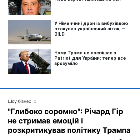
Шоу бізнес
»
"Глибоко соромно": Річард Гір
не стримав емоцій і
розкритикував політику Трампа