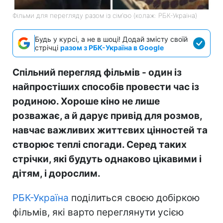
Фільми для перегляду разом із сім'єю (колаж: РБК-Україна)
Будь у курсі, а не в шоці! Додай змісту своїй
стрічці
разом з РБК-Україна в Google
Спільний перегляд фільмів - один із
найпростіших способів провести час із
родиною. Хороше кіно не лише
розважає, а й дарує привід для розмов,
навчає важливих життєвих цінностей та
створює теплі спогади. Серед таких
стрічки, які будуть однаково цікавими і
дітям, і дорослим.
РБК-Україна
поділиться своєю добіркою
фільмів, які варто переглянути усією