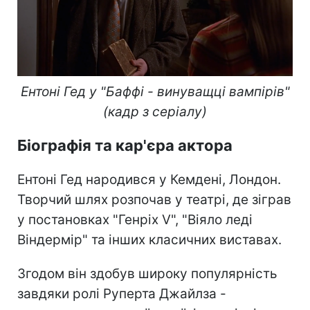
Ентоні Гед у "Баффі - винуващці вампірів"
(кадр з серіалу)
Біографія та кар'єра актора
Ентоні Гед народився у Кемдені, Лондон.
Творчий шлях розпочав у театрі, де зіграв
у постановках "Генріх V", "Віяло леді
Віндермір" та інших класичних виставах.
Згодом він здобув широку популярність
завдяки ролі Руперта Джайлза -