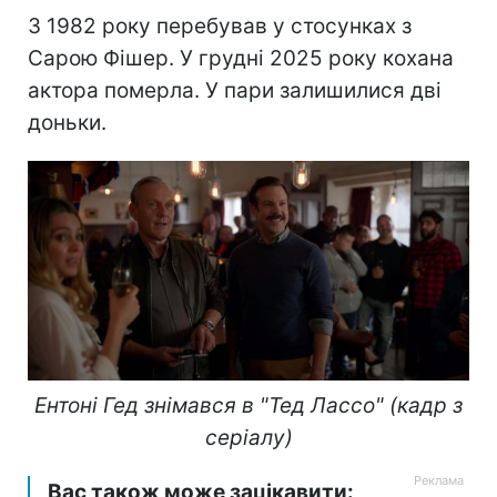
З 1982 року перебував у стосунках з
Сарою Фішер. У грудні 2025 року кохана
актора померла. У пари залишилися дві
доньки.
Ентоні Гед знімався в "Тед Лассо" (кадр з
серіалу)
Вас також може зацікавити: