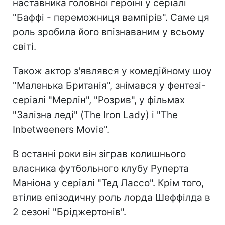
наставника головної героїні у серіалі
"Баффі - переможниця вампірів". Саме ця
роль зробила його впізнаваним у всьому
світі.
Також актор з'являвся у комедійному шоу
"Маленька Британія", знімався у фентезі-
серіалі "Мерлін", "Розрив", у фільмах
"Залізна леді" (The Iron Lady) і "The
Inbetweeners Movie".
В останні роки він зіграв колишнього
власника футбольного клубу Руперта
Маніона у серіалі "Тед Лассо". Крім того,
втілив епізодичну роль лорда Шеффілда в
2 сезоні "Бріджертонів".