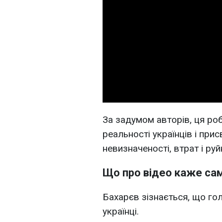
За задумом авторів, ця ро
реальності українців і при
невизначеності, втрат і р
Що про відео каже с
Бахарєв зізнається, що го
українці.