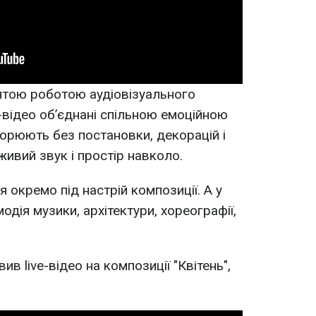
’ятою роботою аудіовізуального
-відео об’єднані спільною емоційною
ворюють без постановки, декорацій і
ивий звук і простір навколо.
 окремо під настрій композиції. А у
одія музики, архітектури, хореографії,
в live-відео на композиції "Квітень",