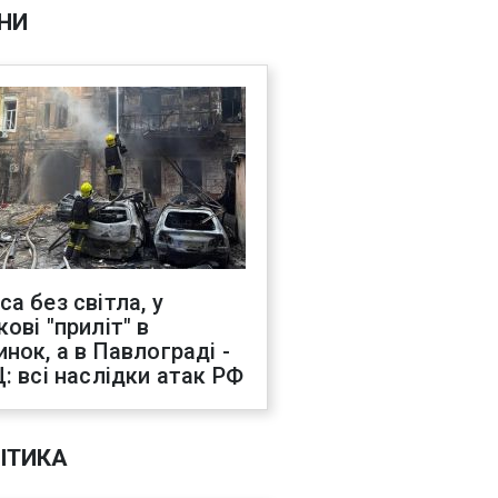
НИ
са без світла, у
ові "приліт" в
инок, а в Павлограді -
Ц: всі наслідки атак РФ
ІТИКА