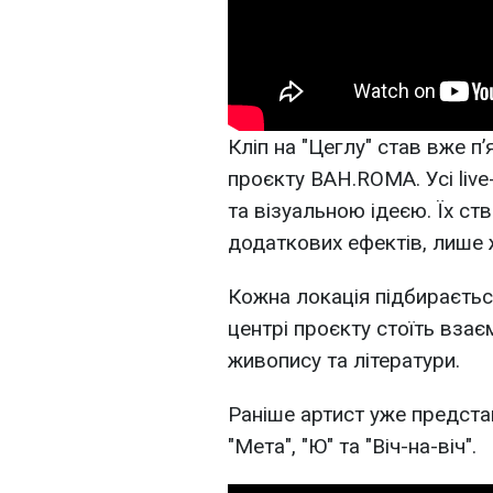
Кліп на "Цеглу" став вже п
проєкту BAH.ROMA. Усі live
та візуальною ідеєю. Їх ст
додаткових ефектів, лише ж
Кожна локація підбирається
центрі проєкту стоїть взаєм
живопису та літератури.
Раніше артист уже представи
"Мета", "Ю" та "Віч-на-віч".