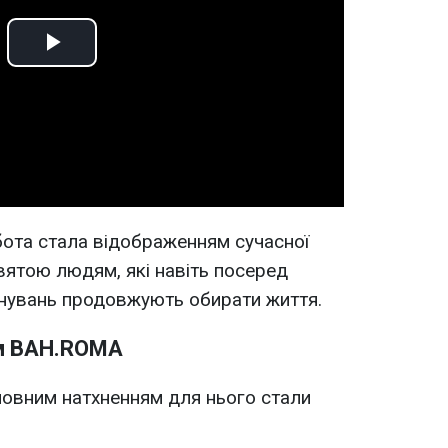
Play
Video
бота стала відображенням сучасної
святою людям, які навіть посеред
уйнувань продовжують обирати життя.
ам BAH.ROMA
ловним натхненням для нього стали