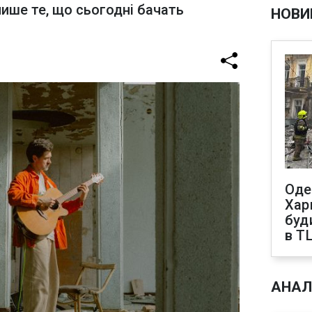
лише те, що сьогодні бачать
НОВИ
Оде
Харк
буд
в Т
АНАЛ