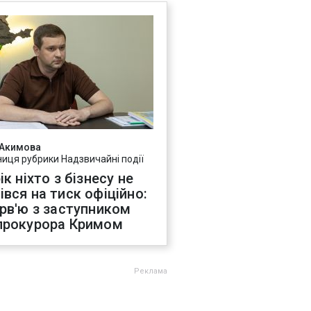
 Акимова
ниця рубрики Надзвичайні події
ік ніхто з бізнесу не
івся на тиск офіційно:
ерв'ю з заступником
прокурора Кримом