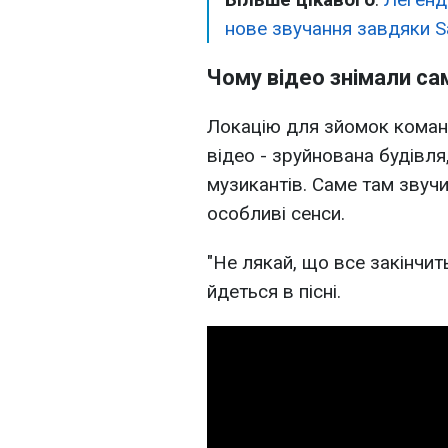
нове звучання завдяки Sa
Чому відео знімали сам
Локацію для зйомок команд
відео - зруйнована будівл
музикантів. Саме там звучи
особливі сенси.
"Не лякай, що все закінчит
йдеться в пісні.