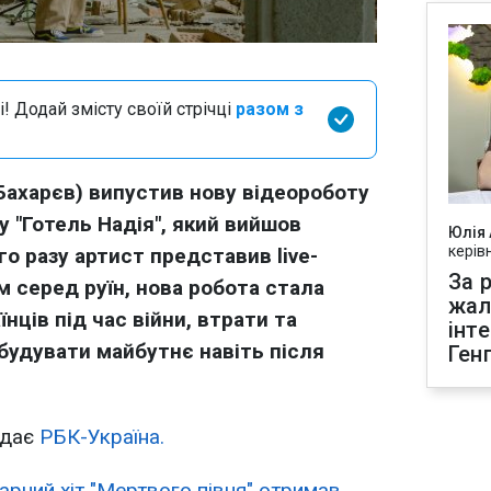
і! Додай змісту своїй стрічці
разом з
Бахарєв) випустив нову відеороботу
у "Готель Надія", який вийшов
Юлія
керів
го разу артист представив live-
За р
м серед руїн, нова робота стала
жал
нців під час війни, втрати та
інт
будувати майбутнє навіть після
Ген
ідає
РБК-Україна.
арний хіт "Мертвого півня" отримав