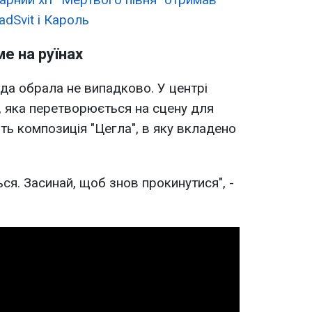
dSvit і Кароль
е на руїнах
а обрала не випадково. У центрі
я, яка перетворюється на сцену для
ть композиція "Цегла", в яку вкладено
ься. Засинай, щоб знов прокинутися", -