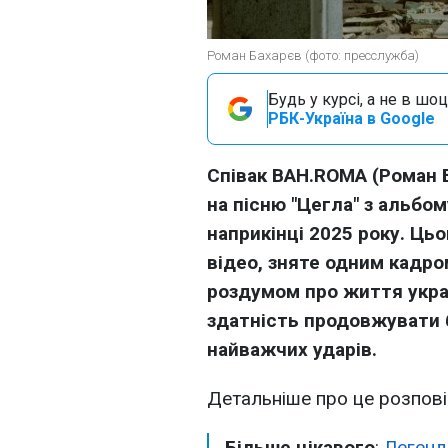
Роман Бахарєв (фото: пресслужба)
Будь у курсі, а не в шоц
РБК-Україна в Google
Співак BAH.ROMA (Роман 
на пісню "Цегла" з альбом
наприкінці 2025 року. Цьо
відео, зняте одним кадро
роздумом про життя украї
здатність продовжувати 
найважчих ударів.
Детальніше про це розпов
Більше цікавого
:
Легенд