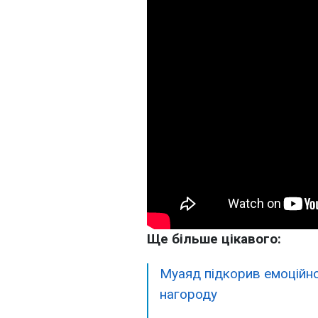
Ще більше цікавого:
Муаяд підкорив емоційн
нагороду