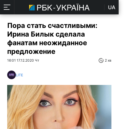
UA
Пора стать счастливыми:
Ирина Билык сделала
фанатам неожиданное
предложение
16:01 17.12.2020 Чт
2 хв
LITE