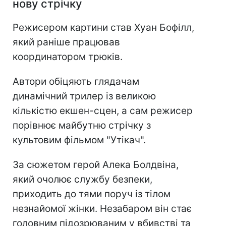
нову стрічку
Режисером картини став Хуан Бофілл,
який раніше працював
координатором трюків.
Автори обіцяють глядачам
динамічний трилер із великою
кількістю екшен-сцен, а сам режисер
порівнює майбутню стрічку з
культовим фільмом "Утікач".
За сюжетом герой Алека Болдвіна,
який очолює службу безпеки,
приходить до тями поруч із тілом
незнайомої жінки. Незабаром він стає
головним підозрюваним у вбивстві та