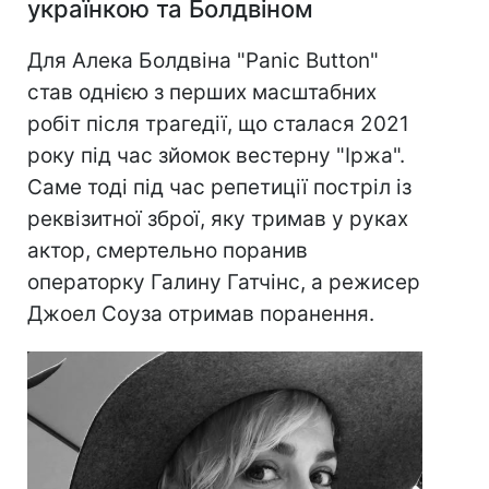
українкою та Болдвіном
Для Алека Болдвіна "Panic Button"
став однією з перших масштабних
робіт після трагедії, що сталася 2021
року під час зйомок вестерну "Іржа".
Саме тоді під час репетиції постріл із
реквізитної зброї, яку тримав у руках
актор, смертельно поранив
операторку Галину Гатчінс, а режисер
Джоел Соуза отримав поранення.