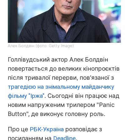
Алек Болдвін (фото: Getty Image)
Голлівудський актор Алек Болдвін
повертається до великих кінопроєктів
після тривалої перерви, пов'язаної з
трагедією на знімальному майданчику
фільму "Іржа"
. Сьогодні він працює над
новим напруженим трилером "Panic
Button", де виконує головну роль.
Про це
РБК-Україна
розповідає з
посиланням на
Deadline
.