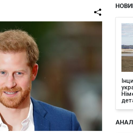
НОВИ
Інц
укр
Нім
дет
АНАЛ