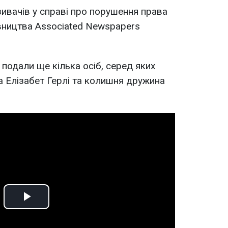
зивачів у справі про порушення права
вництва Associated Newspapers
 подали ще кілька осіб, серед яких
а Елізабет Герлі та колишня дружина
Play