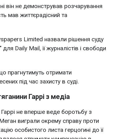
ні він не демонстрував розчарування
сть мав життєрадісний та
spapers Limited назвали рішення суду
ля Daily Mail, її журналістів і свободи
 що прагнутимуть отримати
сених під час захисту в суді.
яганини Гаррі з медіа
 Гаррі не вперше веде боротьбу з
 Меган виграли окрему справу проти
кацію особистого листа герцогині до її
м вдалося отримати компенсацію в