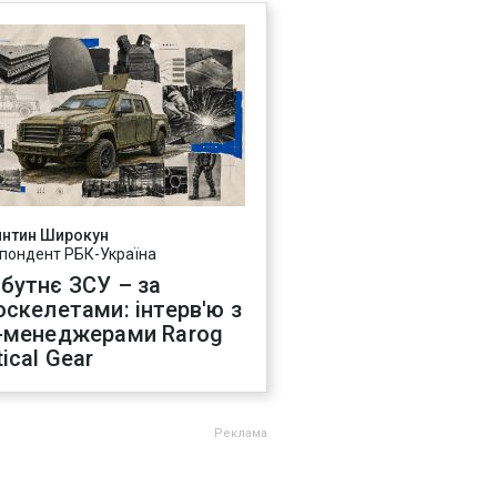
янтин Широкун
пондент РБК-Україна
бутнє ЗСУ – за
оскелетами: інтерв'ю з
-менеджерами Rarog
ical Gear