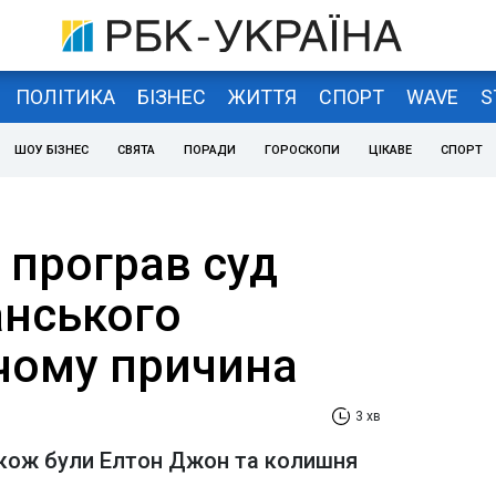
ПОЛІТИКА
БІЗНЕС
ЖИТТЯ
СПОРТ
WAVE
S
ШОУ БІЗНЕС
СВЯТА
ПОРАДИ
ГОРОСКОПИ
ЦІКАВЕ
СПОРТ
 програв суд
анського
 чому причина
3 хв
акож були Елтон Джон та колишня