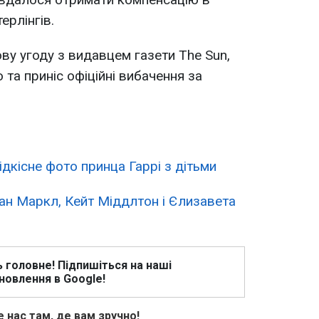
ерлінгів.
ову угоду з видавцем газети The Sun,
та приніс офіційні вибачення за
дкісне фото принца Гаррі з дітьми
ан Маркл, Кейт Міддлтон і Єлизавета
ь головне! Підпишіться на наші
новлення в Google!
 нас там, де вам зручно!