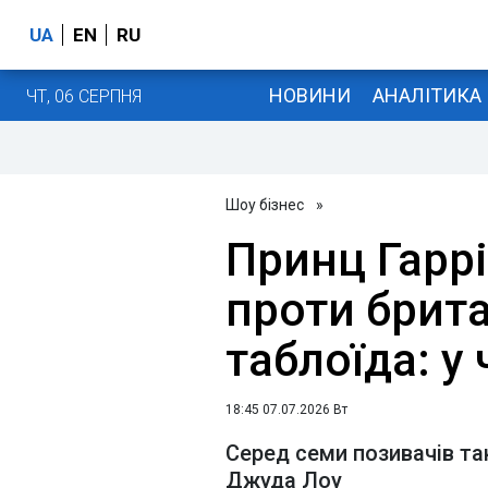
UA
EN
RU
НОВИНИ
АНАЛІТИКА
ЧТ, 06 СЕРПНЯ
Шоу бізнес
»
Принц Гаррі
проти брит
таблоїда: у
18:45 07.07.2026 Вт
Серед семи позивачів т
Джуда Лоу