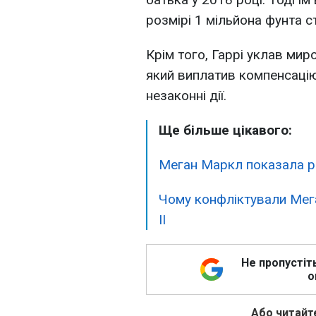
розмірі 1 мільйона фунта ст
Крім того, Гаррі уклав мир
який виплатив компенсацію 
незаконні дії.
Ще більше цікавого:
Меган Маркл показала рі
Чому конфліктували Мег
II
Не пропустіт
о
Або читайте