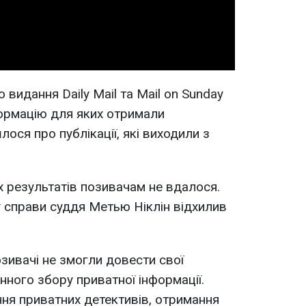
Video
видання Daily Mail та Mail on Sunday
формацію для яких отримали
ося про публікації, які виходили з
х результатів позивачам не вдалося.
 справи суддя Метью Ніклін відхилив
озивачі не змогли довести свої
ного збору приватної інформації.
ня приватних детективів, отримання