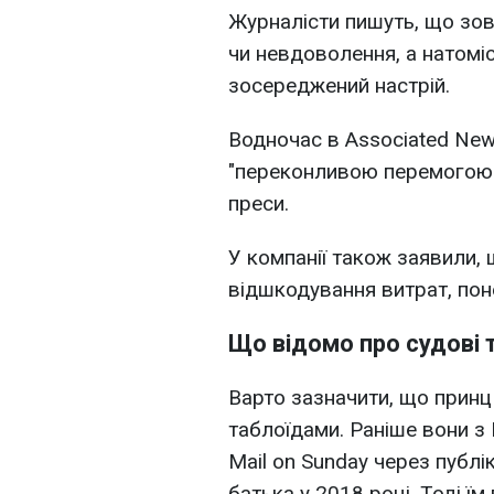
Журналісти пишуть, що зов
чи невдоволення, а натомі
зосереджений настрій.
Водночас в Associated New
"переконливою перемогою" д
преси.
У компанії також заявили,
відшкодування витрат, поне
Що відомо про судові т
Варто зазначити, що принц
таблоїдами. Раніше вони з
Mail on Sunday через публі
батька у 2018 році. Тоді ї