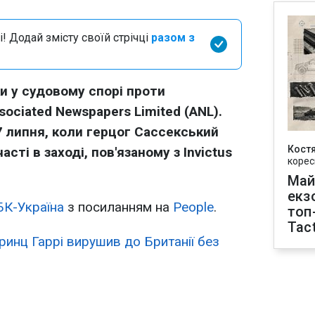
і! Додай змісту своїй стрічці
разом з
ки у судовому спорі проти
ociated Newspapers Limited (ANL).
 липня, коли герцог Сассекський
Кост
сті в заході, пов'язаному з Invictus
корес
Май
екз
БК-Україна
з посиланням на
People
.
топ
Tact
ринц Гаррі вирушив до Британії без