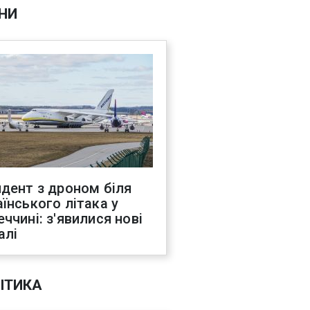
НИ
идент з дроном біля
аїнського літака у
еччині: з'явилися нові
алі
ІТИКА