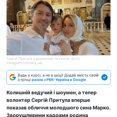
Сергій Притула з дружиною та сином (фото:
instagram.com/siriy_ua)
Будь у курсі, а не в шоці! Додай змісту своїй
стрічці
разом з РБК-Україна в Google
Колишній ведучий і шоумен, а тепер
волонтер Сергій Притула вперше
показав обличчя молодшого сина Марко.
Зворушливими кадрами родина