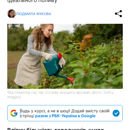
ідеального поливу
ЛЮДМИЛА ЖУКОВА
Яка помилка під час поливу знищить врожай (фото: Getty
Images)
Будь у курсі, а не в шоці! Додай змісту своїй
стрічці
разом з РБК-Україна в Google