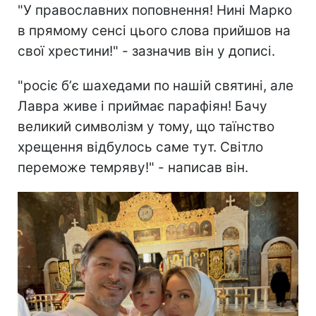
"У православних поповнення! Нині Марко
в прямому сенсі цього слова прийшов на
свої хрестини!" - зазначив він у дописі.
"росіє бʼє шахедами по нашій святині, але
Лавра живе і приймає парафіян! Бачу
великий символізм у тому, що таїнство
хрещення відбулось саме тут. Світло
переможе темряву!" - написав він.