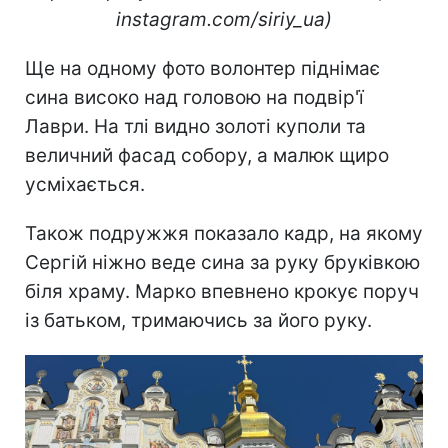
instagram.com/siriy_ua)
Ще на одному фото волонтер піднімає
сина високо над головою на подвір'ї
Лаври. На тлі видно золоті куполи та
величний фасад собору, а малюк щиро
усміхається.
Також подружжя показало кадр, на якому
Сергій ніжно веде сина за руку бруківкою
біля храму. Марко впевнено крокує поруч
із батьком, тримаючись за його руку.