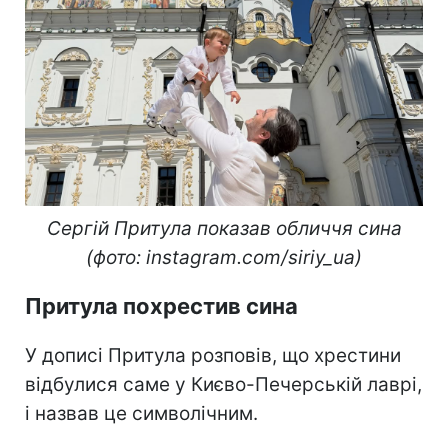
Сергій Притула показав обличчя сина
(фото: instagram.com/siriy_ua)
Притула похрестив сина
У дописі Притула розповів, що хрестини
відбулися саме у Києво-Печерській лаврі,
і назвав це символічним.