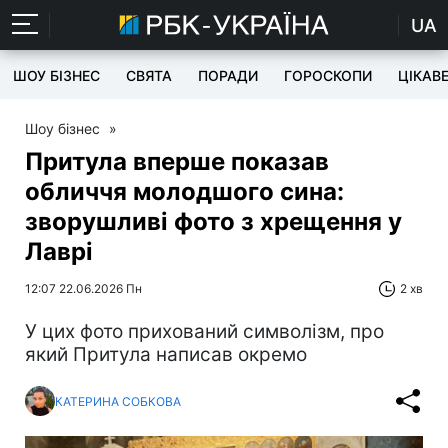
UA
ШОУ БІЗНЕС
СВЯТА
ПОРАДИ
ГОРОСКОПИ
ЦІКАВ
Шоу бізнес
»
Притула вперше показав
обличчя молодшого сина:
зворушливі фото з хрещення у
Лаврі
12:07 22.06.2026 Пн
2 хв
У цих фото прихований символізм, про
який Притула написав окремо
КАТЕРИНА СОБКОВА