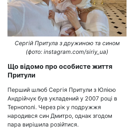
Сергій Притула з дружиною та сином
(фото: instagram.com/siriy_ua)
Що відомо про особисте життя
Притули
Перший шлюб Сергія Притули з Юлією
Андрійчук був укладений у 2007 році в
Тернополі. Через рік у подружжя
народився син Дмитро, однак згодом
пара вирішила розійтися.