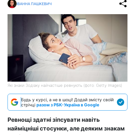
ІВАННА ПАШКЕВИЧ
Які знаки Зодіаку найчастіше ревнують (фото: Getty Images)
Будь у курсі, а не в шоці! Додай змісту своїй
стрічці
разом з РБК-Україна в Google
Ревнощі здатні зіпсувати навіть
найміцніші стосунки, але деяким знакам