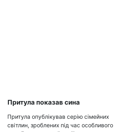
Притула показав сина
Притула опублікував серію сімейних
світлин, зроблених під час особливого