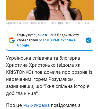
Христина Христонько (фото: instagram.com/_kristonko)
Будь у курсі, а не в шоці! Додай змісту
своїй стрічці
разом з РБК-Україна в
Google
Українська співачка та блогерка
Христина Христонько (відома як
KRISTONKO) повідомила про розрив із
нареченим Ігорем Розумяком,
зазначивши, що "їхня спільна історія
добігла кінця".
Про це
РБК-Україна
повідомляє з