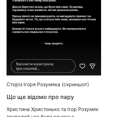
Сторіз Ігоря Розумяка (скриншот)
Що ще відомо про пару
Христина Христонько та Ігор Розумяк
тривалий час були однією з