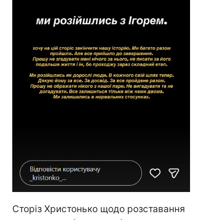
Сторіз Христонько щодо розставання