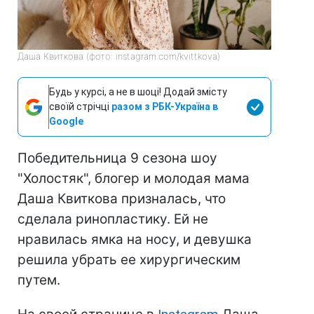
Даша Квиткова (фото: instagram.com/kvittkova)
Будь у курсі, а не в шоці! Додай змісту
своїй стрічці
разом з РБК-Україна в
Google
Победительница 9 сезона шоу
"Холостяк", блогер и молодая мама
Даша Квиткова призналась, что
сделала ринопластику. Ей не
нравилась ямка на носу, и девушка
решила убрать ее хирургическим
путем.