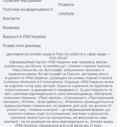
Правова інформація
Розваги
Політика конфіденційності
Lifestyle
Контакти
Команда
Вакансії в РБК-Україна
Розмістити рекламу
Ідентифікатор онлайн-медіа в Реєстрі суб’єктів у сфері медіа —
R40-05347
Інформаційний портал «РБК-Україна» має тримовну версію
(українську, російську та англійську), головна сторінка порталу -
https://www.rbc.ua
. Фотографії, зображення належать їх
правовласникам. Всі фотографії на Порталі, авторами яких є
журналісти «РБК-Україна», розміщені на умовах ліцензії Creative
Commons Attribution 4.0 International. Редакція «РБК-Україна» може
не поділяти точку зору авторів. Оціночні судження не підлягають
спростуванню та доведенню їх правдивості. За достовірність та
зміст реклами відповідальність несе рекламодавець. Матеріали,
позначені плашкою: «Прес-релізи», «Спецпроект», «Партнерський
матеріал», «Promo», «Благодійність», «Резонанс» розміщуються на
правах реклами і призначені, як правило, для осіб, які досягли 21-
річного віку. «Новини компанії» - це інформаційний формат, що
охоплює новини, події та оголошення, пов'язані з діяльністю
компаній, базуються на пресрелізах, які випускають самі
компанії, і за які редакція не несе відповідальність. Онлайн-медіа
«РБК-Україна» призначене для осіб віком від 21 року.