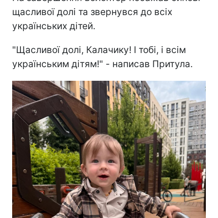
щасливої долі та звернувся до всіх
українських дітей.
"Щасливої долі, Калачику! І тобі, і всім
українським дітям!" - написав Притула.