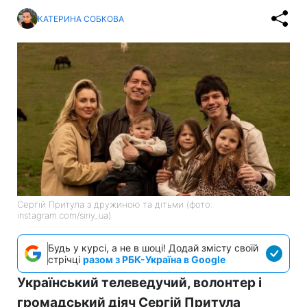
КАТЕРИНА СОБКОВА
Сергій Притула з дружиною та дітьми (фото:
instagram.com/siriy_ua)
Будь у курсі, а не в шоці! Додай змісту своїй
стрічці
разом з РБК-Україна в Google
Український телеведучий, волонтер і
громадський діяч Сергій Притула