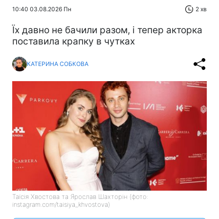
10:40 03.08.2026 Пн
2 хв
Їх давно не бачили разом, і тепер акторка
поставила крапку в чутках
КАТЕРИНА СОБКОВА
Таїсія Хвостова та Ярослав Шахторін (фото:
instagram.com/taisiya_khvostova)