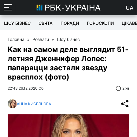
UA
ШОУ БІЗНЕС
СВЯТА
ПОРАДИ
ГОРОСКОПИ
ЦІКАВ
Головна
»
Розваги
»
Шоу бізнес
Как на самом деле выглядит 51-
летняя Дженнифер Лопес:
папарацци застали звезду
врасплох (фото)
22:43 26.12.2020 Сб
2 хв
АННА КИСЕЛЬОВА