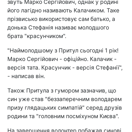
звуть Марко Сергійович, однак у родині
його лагідно називають Калачиком. Таке
прізвисько використовує сам батько, а
донька Стефанія називає молодшого
брата "красунчиком".
"Наймолодшому з Притул сьогодні 1 рік!
Марко Сергійович - офіційно. Калачик -
версія тата. Красунчик - версія Стефанії",
- написав він.
Також Притула з гумором зазначив, що
син уже став "беззаперечним володарем
призу глядацьких симпатій" серед друзів
родини та "головним посміхуном Києва".
На завершення волонтер побажав синові