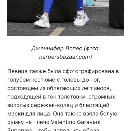
Дженнифер Лопес (фото:
harpersbazaar.com)
Певица также была сфотографирована в
голубом костюме с головы до ног,
состоящем из облегающих леггинсов,
подходящей в тон толстовки, огромных
золотых сережек-колец и блестящей
маски для лица. Она также взяла белую
сумку на плечо Valentino Garavani
Supervee, чтобы дополнить образ.