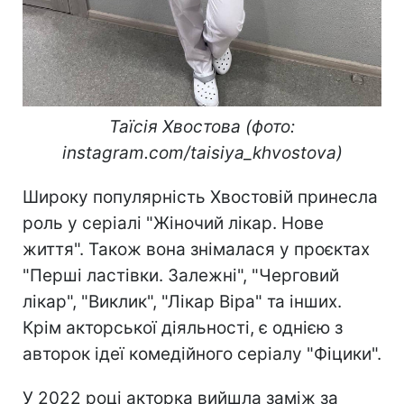
Таїсія Хвостова (фото:
instagram.com/taisiya_khvostova)
Широку популярність Хвостовій принесла
роль у серіалі "Жіночий лікар. Нове
життя". Також вона знімалася у проєктах
"Перші ластівки. Залежні", "Черговий
лікар", "Виклик", "Лікар Віра" та інших.
Крім акторської діяльності, є однією з
авторок ідеї комедійного серіалу "Фіцики".
У 2022 році акторка вийшла заміж за