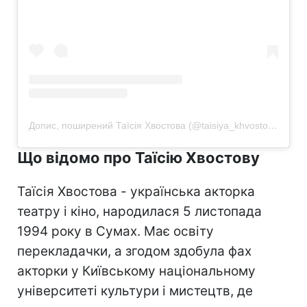
Допис, поширений Таїсія Хвостова (@taisiya_khvostova)
Що відомо про Таїсію Хвостову
Таїсія Хвостова - українська акторка
театру і кіно, народилася 5 листопада
1994 року в Сумах. Має освіту
перекладачки, а згодом здобула фах
акторки у Київському національному
університеті культури і мистецтв, де