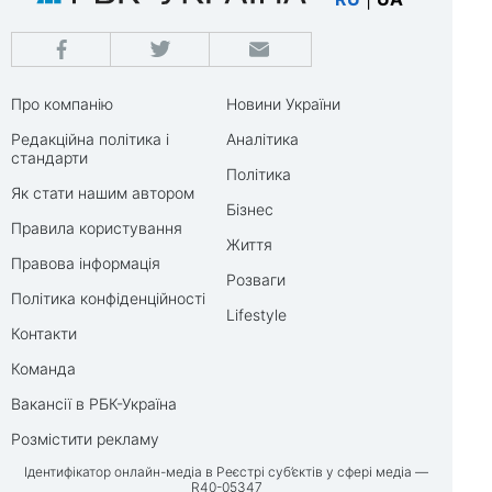
Про компанію
Новини України
Редакційна політика і
Аналітика
стандарти
Політика
Як стати нашим автором
Бізнес
Правила користування
Життя
Правова інформація
Розваги
Політика конфіденційності
Lifestyle
Контакти
Команда
Вакансії в РБК-Україна
Розмістити рекламу
Ідентифікатор онлайн-медіа в Реєстрі суб’єктів у сфері медіа —
R40-05347