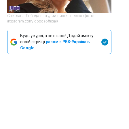
Светлана Лобода в студии пишет песню (фото:
instagram.com/lobodaofficial)
Будь у курсі, а не в шоці! Додай змісту
своїй стрічці
разом з РБК-Україна в
Google