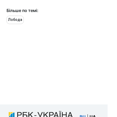
Більше по темі:
Лобода
RU
|
UA