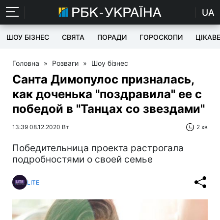
UA
ШОУ БІЗНЕС
СВЯТА
ПОРАДИ
ГОРОСКОПИ
ЦІКАВ
Головна
»
Розваги
»
Шоу бізнес
Санта Димопулос призналась,
как доченька "поздравила" ее с
победой в "Танцах со звездами"
13:39 08.12.2020 Вт
2 хв
Победительница проекта растрогала
подробностями о своей семье
LITE