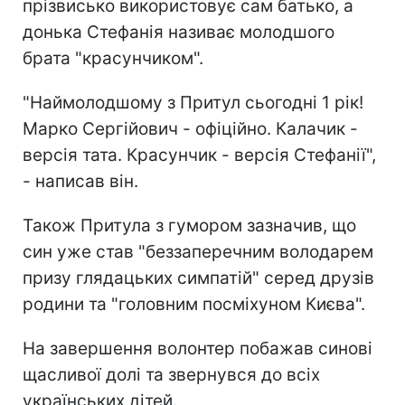
прізвисько використовує сам батько, а
донька Стефанія називає молодшого
брата "красунчиком".
"Наймолодшому з Притул сьогодні 1 рік!
Марко Сергійович - офіційно. Калачик -
версія тата. Красунчик - версія Стефанії",
- написав він.
Також Притула з гумором зазначив, що
син уже став "беззаперечним володарем
призу глядацьких симпатій" серед друзів
родини та "головним посміхуном Києва".
На завершення волонтер побажав синові
щасливої долі та звернувся до всіх
українських дітей.