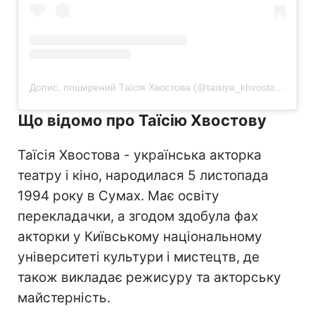
Допис, поширений Таїсія Хвостова (@taisiya_khvostova)
Що відомо про Таїсію Хвостову
Таїсія Хвостова - українська акторка
театру і кіно, народилася 5 листопада
1994 року в Сумах. Має освіту
перекладачки, а згодом здобула фах
акторки у Київському національному
університеті культури і мистецтв, де
також викладає режисуру та акторську
майстерність.