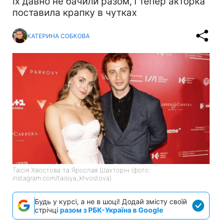
Їх давно не бачили разом, і тепер акторка
поставила крапку в чутках
КАТЕРИНА СОБКОВА
Таїсія Хвостова та Ярослав Шахторін (фото:
instagram.com/taisiya_khvostova)
Будь у курсі, а не в шоці! Додай змісту своїй
стрічці
разом з РБК-Україна в Google