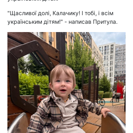
"Щасливої долі, Калачику! І тобі, і всім
українським дітям!" - написав Притула.