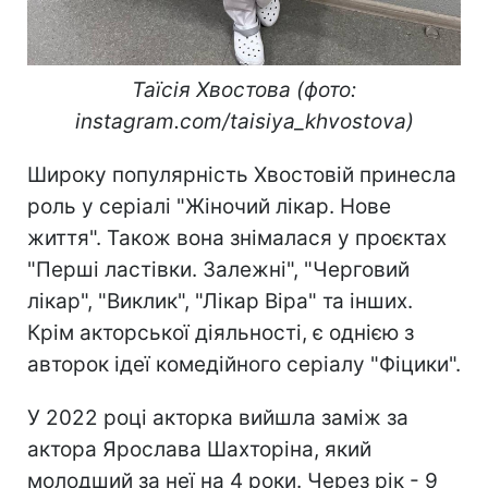
Таїсія Хвостова (фото:
instagram.com/taisiya_khvostova)
Широку популярність Хвостовій принесла
роль у серіалі "Жіночий лікар. Нове
життя". Також вона знімалася у проєктах
"Перші ластівки. Залежні", "Черговий
лікар", "Виклик", "Лікар Віра" та інших.
Крім акторської діяльності, є однією з
авторок ідеї комедійного серіалу "Фіцики".
У 2022 році акторка вийшла заміж за
актора Ярослава Шахторіна, який
молодший за неї на 4 роки. Через рік - 9