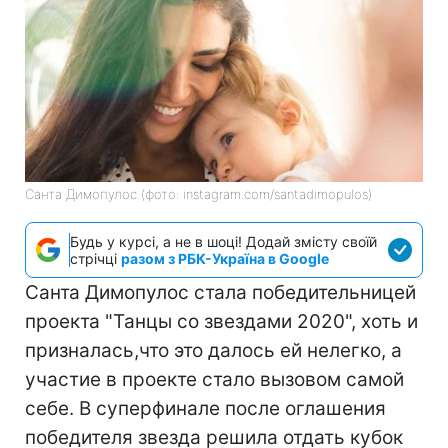
Санта Димопулос (фото: instagram.com/santadimopulos)
Будь у курсі, а не в шоці! Додай змісту своїй
стрічці
разом з РБК-Україна в Google
Санта Димопулос стала победительницей
проекта "Танцы со звездами 2020", хоть и
призналась,что это далось ей нелегко, а
участие в проекте стало вызовом самой
себе. В суперфинале после оглашения
победителя звезда решила отдать кубок