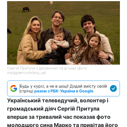
Сергій Притула з дружиною та дітьми (фото:
instagram.com/siriy_ua)
Будь у курсі, а не в шоці! Додай змісту своїй
стрічці
разом з РБК-Україна в Google
Український телеведучий, волонтер і
громадський діяч Сергій Притула
вперше за тривалий час показав фото
молодшого сина Марко та привітав його