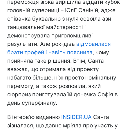
переможця зірка вирішила віддати кубок
головній суперниці – Юлії Саніній, адже
співачка буквально з нуля освоїла ази
танцювальної майстерності і
демонструвала приголомшливі
результати. Але рок-діва
відмовилася
брати трофей і навіть пояснила
, чому
прийняла таке рішення. Втім, Санта
вважає, що отримала від проекту
набагато більше, ніж просто номінальну
перемогу, а також розповіла, який
сюрприз приготувала їй донечка Софія в
день суперфіналу.
В інтерв'ю виданню
INSIDER.UA
Санта
зізналася, що давно мріяла про участь у