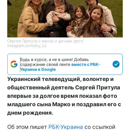
Сергей Притула с женой и детьми (фото:
instagram.com/siriy_ru)
Будь в курсе, а не в шоке! Добавь
содержание своей ленте
вместе с РБК-
Украина в Google
Украинский телеведущий, волонтер и
общественный деятель Сергей Притула
впервые за долгое время показал фото
младшего сына Марко и поздравил его с
днем рождения.
Об этом пишет
РБК-Украина
со ссылкой