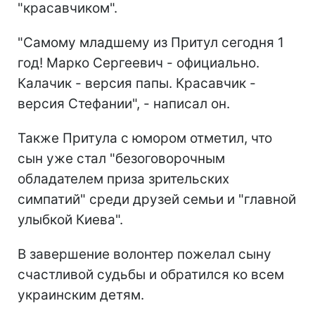
"красавчиком".
"Самому младшему из Притул сегодня 1
год! Марко Сергеевич - официально.
Калачик - версия папы. Красавчик -
версия Стефании", - написал он.
Также Притула с юмором отметил, что
сын уже стал "безоговорочным
обладателем приза зрительских
симпатий" среди друзей семьи и "главной
улыбкой Киева".
В завершение волонтер пожелал сыну
счастливой судьбы и обратился ко всем
украинским детям.