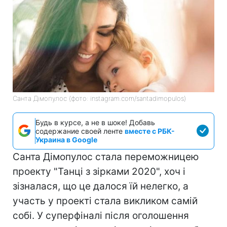
Санта Дімопулос (фото: instagram.com/santadimopulos)
Будь в курсе, а не в шоке! Добавь
содержание своей ленте
вместе с РБК-
Украина в Google
Санта Дімопулос стала переможницею
проекту "Танці з зірками 2020", хоч і
зізналася, що це далося їй нелегко, а
участь у проекті стала викликом самій
собі. У суперфіналі після оголошення