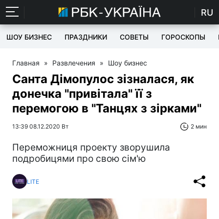
RU
ШОУ БИЗНЕС
ПРАЗДНИКИ
СОВЕТЫ
ГОРОСКОПЫ
Главная
»
Развлечения
»
Шоу бизнес
Санта Дімопулос зізналася, як
донечка "привітала" її з
перемогою в "Танцях з зірками"
13:39 08.12.2020 Вт
2 мин
Переможниця проекту зворушила
подробицями про свою сім'ю
LITE