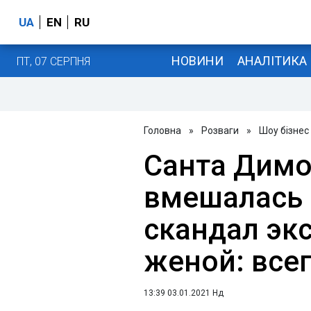
UA
EN
RU
НОВИНИ
АНАЛІТИКА
ПТ, 07 СЕРПНЯ
Головна
»
Розваги
»
Шоу бізнес
Санта Димо
вмешалась 
скандал экс
женой: все
13:39 03.01.2021 Нд