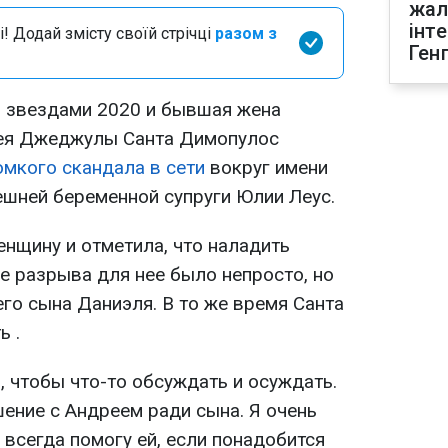
жал
інт
і! Додай змісту своїй стрічці
разом з
Ген
 звездами 2020 и бывшая жена
ея Джеджулы Санта Димопулос
омкого скандала в сети
вокруг имени
ешней беременной супруги Юлии Леус.
енщину и отметила, что наладить
е разрыва для нее было непросто, но
го сына Даниэля. В то же время Санта
ь .
и, чтобы что-то обсуждать и осуждать.
ение с Андреем ради сына. Я очень
всегда помогу ей, если понадобится