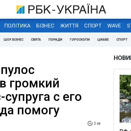
ПОЛІТИКА
БІЗНЕС
ЖИТТЯ
СПОРТ
WAVE
S
ШОУ БІЗНЕС
СВЯТА
ПОРАДИ
ГОРОСКОПИ
ЦІКАВЕ
СПОРТ
НОВИ
пулос
в громкий
-супруга с его
гда помогу
2 хв