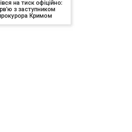
івся на тиск офіційно:
ерв'ю з заступником
прокурора Кримом