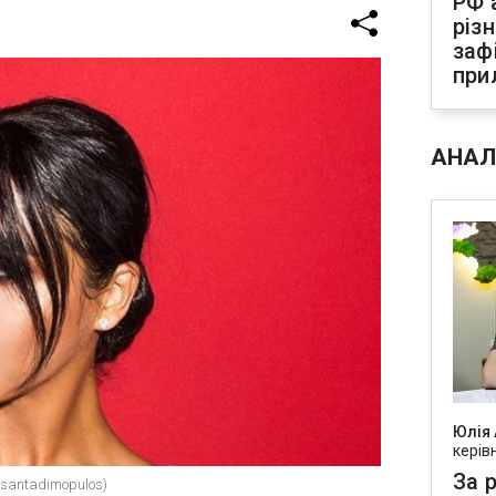
РФ 
різ
заф
при
АНАЛ
Юлія
керів
За р
santadimopulos)