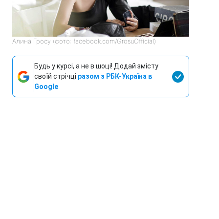
Алина Гросу (фото: facebook.com/GrosuOfficial)
Будь у курсі, а не в шоці! Додай змісту
своїй стрічці
разом з РБК-Україна в
Google