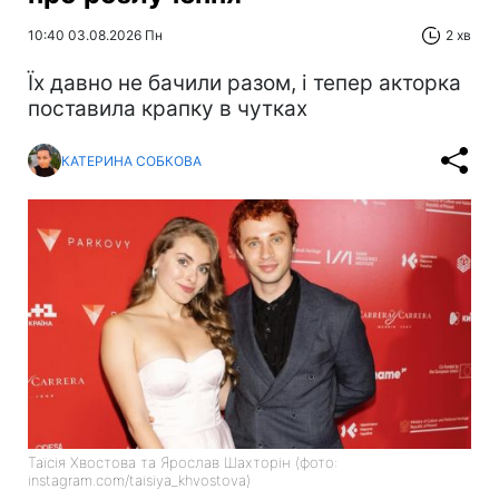
10:40 03.08.2026 Пн
2 хв
Їх давно не бачили разом, і тепер акторка
поставила крапку в чутках
КАТЕРИНА СОБКОВА
Таїсія Хвостова та Ярослав Шахторін (фото:
instagram.com/taisiya_khvostova)