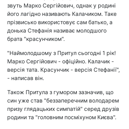
звуть Марко Сергійович, однак у родині
його лагідно називають Калачиком. Таке
прізвисько використовує сам батько, а
донька Стефанія називає молодшого
брата "красунчиком".
"Наймолодшому з Притул сьогодні 1 рік!
Марко Сергійович - офіційно. Калачик -
версія тата. Красунчик - версія Стефанії",
- написав він.
Також Притула з гумором зазначив, що
син уже став "беззаперечним володарем
призу глядацьких симпатій" серед друзів
родини та "головним посміхуном Києва".