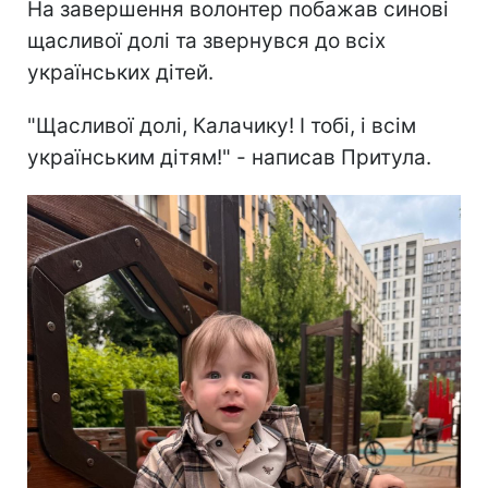
На завершення волонтер побажав синові
щасливої долі та звернувся до всіх
українських дітей.
"Щасливої долі, Калачику! І тобі, і всім
українським дітям!" - написав Притула.