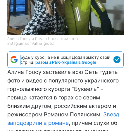
Алина Гросу и Роман Полянский (фото:
instagram.com/alina_grosu)
Будь у курсі, а не в шоці! Додай змісту своїй
стрічці
разом з РБК-Україна в Google
Алина Гросу заставила всю Сеть гудеть
фото и видео с популярного украинского
горнолыжного курорта "Буквель" -
певица катается в горах со своим
близким другом, российским актером и
режиссером Романом Полянским.
Звезд
заподозрили в романе
, причем слухи об