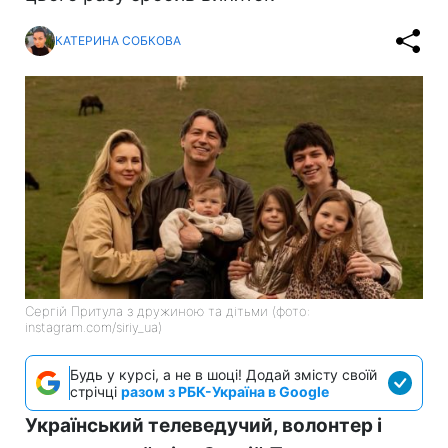
КАТЕРИНА СОБКОВА
Сергій Притула з дружиною та дітьми (фото:
instagram.com/siriy_ua)
Будь у курсі, а не в шоці! Додай змісту своїй
стрічці
разом з РБК-Україна в Google
Український телеведучий, волонтер і