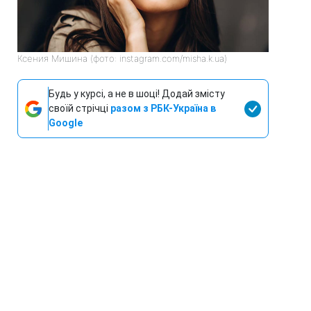
Ксения Мишина (фото: instagram.com/misha.k.ua)
Будь у курсі, а не в шоці! Додай змісту
своїй стрічці
разом з РБК-Україна в
Google