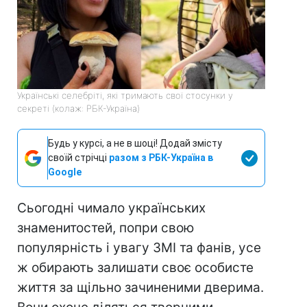
Українські селебріті, які тримають свої стосунки у
секреті (колаж: РБК-Україна)
Будь у курсі, а не в шоці! Додай змісту
своїй стрічці
разом з РБК-Україна в
Google
Сьогодні чимало українських
знаменитостей, попри свою
популярність і увагу ЗМІ та фанів, усе
ж обирають залишати своє особисте
життя за щільно зачиненими дверима.