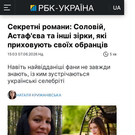
UA
Секретні романи: Соловій,
Астаф'єва та інші зірки, які
приховують своїх обранців
15:03 07.06.2026 Нд
5 хв
Навіть найвідданіші фани не завжди
знають, із ким зустрічаються
українські селебріті
НАТАЛЯ КРИЖАНІВСЬКА