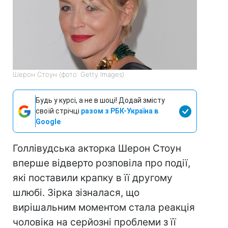
Шерон Стоун (фото: Getty Images)
Будь у курсі, а не в шоці! Додай змісту
своїй стрічці
разом з РБК-Україна в
Google
Голлівудська акторка Шерон Стоун
вперше відверто розповіла про події,
які поставили крапку в її другому
шлюбі. Зірка зізналася, що
вирішальним моментом стала реакція
чоловіка на серйозні проблеми з її