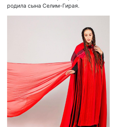
родила сына Селим-Гирая.