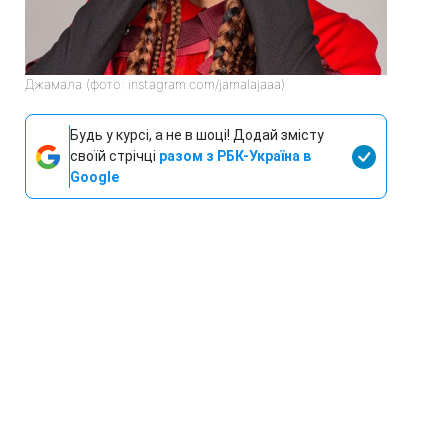
Джамала (фото: instagram.com/jamalajaaa)
Будь у курсі, а не в шоці! Додай змісту
своїй стрічці
разом з РБК-Україна в
Google