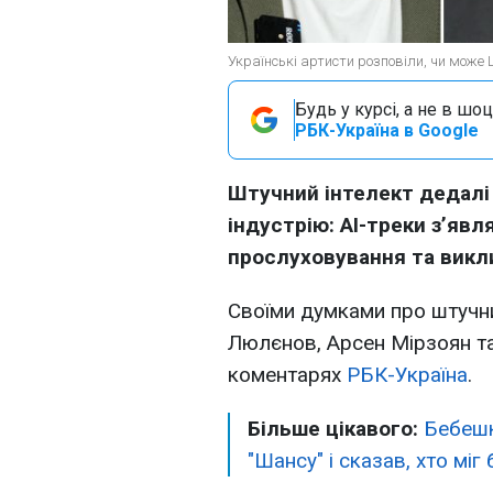
Українські артисти розповіли, чи може
Будь у курсі, а не в шоц
РБК-Україна в Google
Штучний інтелект дедалі
індустрію: AI-треки з’яв
прослуховування та викли
Своїми думками про штучний
Люлєнов, Арсен Мірзоян т
коментарях
РБК-Україна
.
Більше цікавого:
Бебешк
"Шансу" і сказав, хто міг