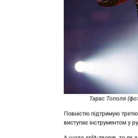
Тарас Тополя (фот
Повністю підтримую третю 
виступає інструментом у р
А щодо split-творів, то як