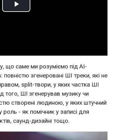
Play
Video
у, що саме ми розуміємо під АІ-
: повністю згенеровані ШІ треки, які не
авом, split-твори, у яких частка ШІ
д того, ШІ згенерував музику чи
істю створені людиною, у яких штучний
 роль - як помічник у записі для
тів, саунд-дизайні тощо.