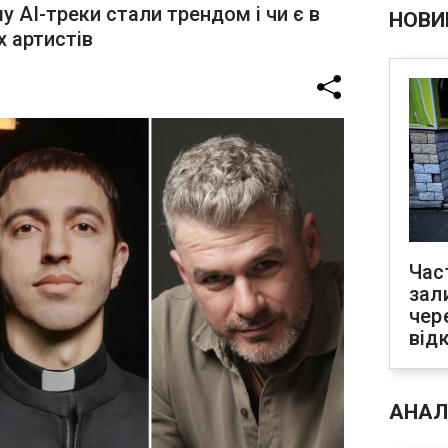
 AI-треки стали трендом і чи є в
НОВИ
х артистів
Час
зал
чер
від
АНАЛ