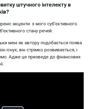
звитку штучного інтелекту в
ків?
реніс акценти: з мого суб’єктивного
б’єктивного стану речей.
льки мені як автору подобається поява
ін існує, він стрімко розвивається, і
емо. Адже це призведе до фінансових
ї.