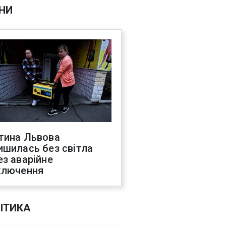
НИ
тина Львова
ишилась без світла
ез аварійне
ключення
ІТИКА