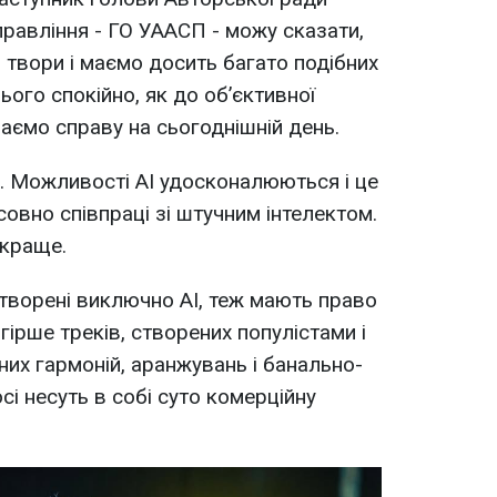
правління - ГО УААСП - можу сказати,
 твори і маємо досить багато подібних
ього спокійно, як до об’єктивної
маємо справу на сьогоднішній день.
 Можливості АІ удосконалюються і це
овно співпраці зі штучним інтелектом.
 краще.
створені виключно АІ, теж мають право
 гірше треків, створених популістами і
х гармоній, аранжувань і банально-
досі несуть в собі суто комерційну