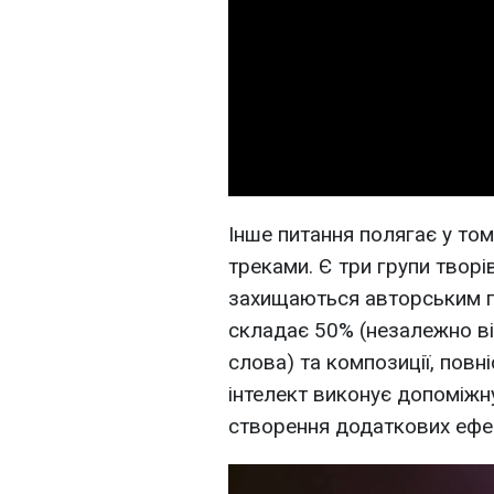
Інше питання полягає у том
треками. Є три групи творів
захищаються авторським пр
складає 50% (незалежно ві
слова) та композиції, повн
інтелект виконує допоміжну
створення додаткових ефек