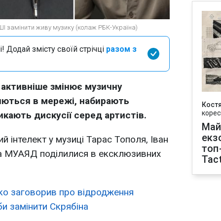
 ШІ замінити живу музику (колаж РБК-Україна)
і! Додай змісту своїй стрічці
разом з
 активніше змінює музичну
ляються в мережі, набирають
Кост
корес
кають дискусії серед артистів.
Май
екз
 інтелект у музиці Тарас Тополя, Іван
топ
а МУАЯД поділилися в ексклюзивних
Tact
о заговорив про відродження
 би замінити Скрябіна