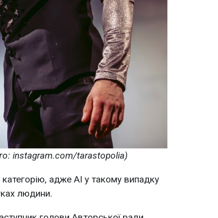
о: instagram.com/tarastopolia)
категорію, адже AI у такому випадку
уках людини.
 заступник голови Авторської ради