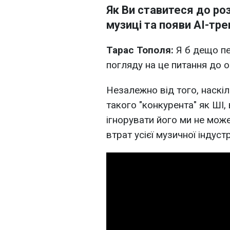
Як Ви ставитеся до ро
музиці та появи AI-тре
Тарас Тополя:
Я б дещо пе
погляду на це питання до о
Незалежно від того, наскі
такого "конкурента" як ШІ, в
ігнорувати його ми не мож
втрат усієї музичної індустрі