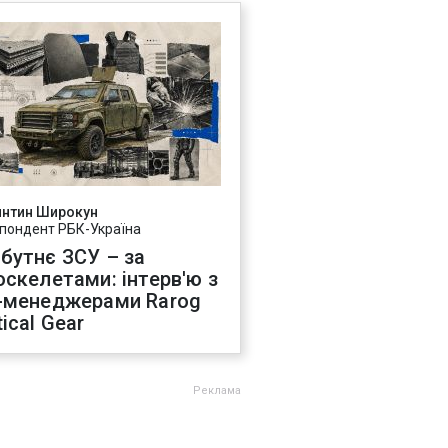
янтин Широкун
пондент РБК-Україна
бутнє ЗСУ – за
оскелетами: інтерв'ю з
-менеджерами Rarog
ical Gear