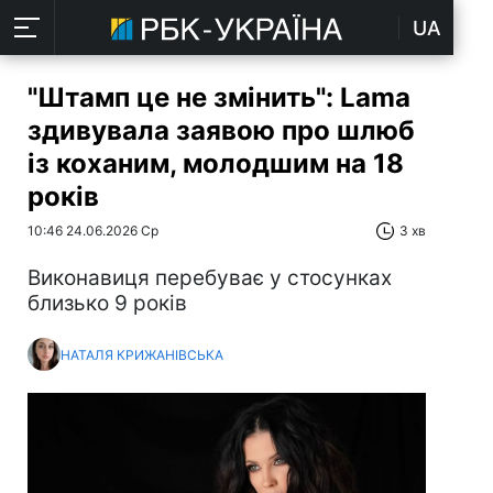
UA
"Штамп це не змінить": Lama
здивувала заявою про шлюб
із коханим, молодшим на 18
років
10:46 24.06.2026 Ср
3 хв
Виконавиця перебуває у стосунках
близько 9 років
НАТАЛЯ КРИЖАНІВСЬКА