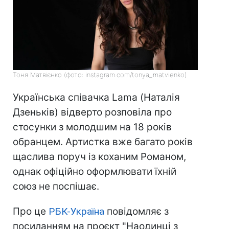
Тоня Матвієнко (фото: instagram.com/tonya_matvienko)
Українська співачка Lama (Наталія
Дзеньків) відверто розповіла про
стосунки з молодшим на 18 років
обранцем. Артистка вже багато років
щаслива поруч із коханим Романом,
однак офіційно оформлювати їхній
союз не поспішає.
Про це
РБК-Україна
повідомляє з
посиланням на проєкт "Наодинці з