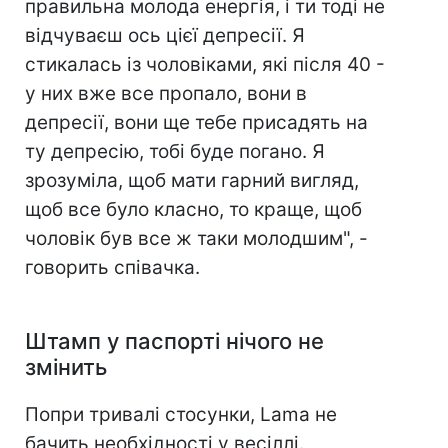
правильна молода енергія, і ти тоді не
відчуваєш ось цієї депресії. Я
стикалась із чоловіками, які після 40 -
у них вже все пропало, вони в
депресії, вони ще тебе присадять на
ту депресію, тобі буде погано. Я
зрозуміла, щоб мати гарний вигляд,
щоб все було класно, то краще, щоб
чоловік був все ж таки молодшим", -
говорить співачка.
Штамп у паспорті нічого не
змінить
Попри тривалі стосунки, Lama не
бачить необхідності у весіллі.