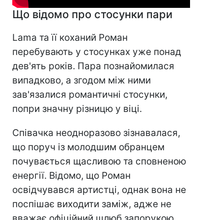
Що відомо про стосунки пари
Lama та її коханий Роман
перебувають у стосунках уже понад
дев'ять років. Пара познайомилася
випадково, а згодом між ними
зав'язалися романтичні стосунки,
попри значну різницю у віці.
Співачка неодноразово зізнавалася,
що поруч із молодшим обранцем
почувається щасливою та сповненою
енергії. Відомо, що Роман
освідчувався артистці, однак вона не
поспішає виходити заміж, адже не
вважає офіційний шлюб запорукою