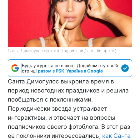
Санта Димопулос (фото: instagram.com/santadimopulos)
Будь у курсі, а не в шоці! Додай змісту своїй
стрічці
разом з РБК-Україна в Google
Санта Димопулос выкроила время в
период новогодних праздников и решила
пообщаться с поклонниками.
Периодически звезда устраивает
интерактивы, и отвечает на вопросы
подписчиков своего фотоблога. В этот раз
ее поклонники интересовались,
как Санта