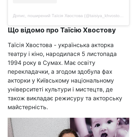
Допис, поширений Таїсія Хвостова (@taisiya_khvostova)
Що відомо про Таїсію Хвостову
Таїсія Хвостова - українська акторка
театру і кіно, народилася 5 листопада
1994 року в Сумах. Має освіту
перекладачки, а згодом здобула фах
акторки у Київському національному
університеті культури і мистецтв, де
також викладає режисуру та акторську
майстерність.