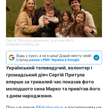
Сергій Притула з дружиною та дітьми (фото:
instagram.com/siriy_ua)
Будь у курсі, а не в шоці! Додай змісту своїй
стрічці
разом з РБК-Україна в Google
Український телеведучий, волонтер і
громадський діяч Сергій Притула
вперше за тривалий час показав фото
молодшого сина Марко та привітав його
з днем народження.
Про це пише
РБК-Україна
з посиланням на