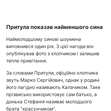
Притула показав найменшого сина
Наймолодшому синові шоумена
виповнився один рік. З цієї нагоди він
опублікував фото з хлопчиком і залишив
тепле привітання.
За словами Притули, офіційно хлопчика
звуть Марко Сергійович, однак у родині
його лагідно називають Калачиком. Таке
прізвисько використовує сам батько, а
донька Стефанія називає молодшого
брата "красунчиком".