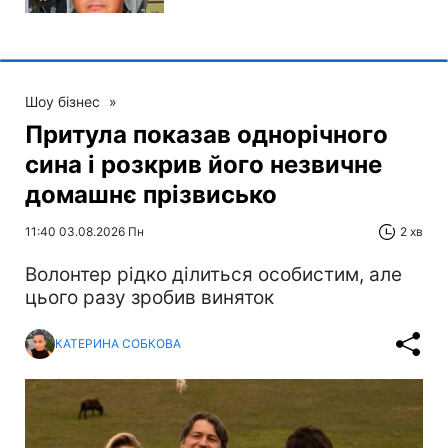
Шоу бізнес
»
Притула показав однорічного
сина і розкрив його незвичне
домашнє прізвисько
11:40 03.08.2026 Пн
2 хв
Волонтер рідко ділиться особистим, але
цього разу зробив виняток
КАТЕРИНА СОБКОВА