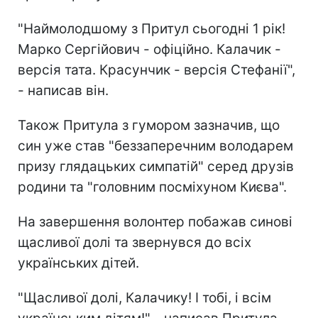
"Наймолодшому з Притул сьогодні 1 рік!
Марко Сергійович - офіційно. Калачик -
версія тата. Красунчик - версія Стефанії",
- написав він.
Також Притула з гумором зазначив, що
син уже став "беззаперечним володарем
призу глядацьких симпатій" серед друзів
родини та "головним посміхуном Києва".
На завершення волонтер побажав синові
щасливої долі та звернувся до всіх
українських дітей.
"Щасливої долі, Калачику! І тобі, і всім