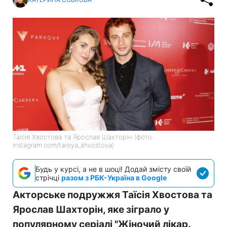
Таїсія Хвостова та Ярослав Шахторін (фото:
instagram.com/taisiya_khvostova)
Будь у курсі, а не в шоці! Додай змісту своїй
стрічці
разом з РБК-Україна в Google
Акторське подружжя Таїсія Хвостова та
Ярослав Шахторін, яке зіграло у
популярному серіалі "Жіночий лікар.